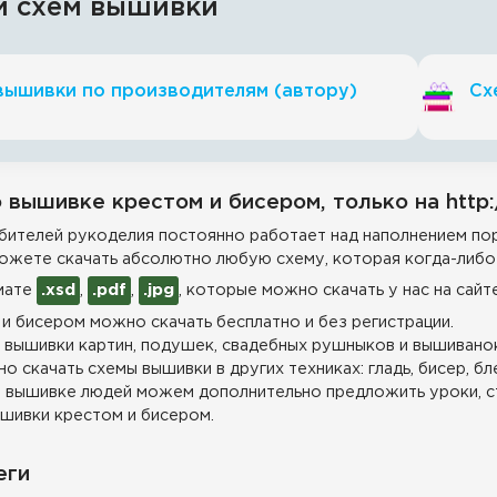
и схем вышивки
вышивки по производителям (автору)
Сх
 вышивке крестом и бисером, только на http:
ителей рукоделия постоянно работает над наполнением пор
ожете скачать абсолютно любую схему, которая когда-либо 
мате
.xsd
,
.pdf
,
.jpg
, которые можно скачать у нас на сайт
и бисером можно скачать бесплатно и без регистрации.
 вышивки картин, подушек, свадебных рушныков и вышиванок
о скачать схемы вышивки в других техниках: гладь, бисер, бл
 вышивке людей можем дополнительно предложить уроки, с
шивки крестом и бисером.
еги