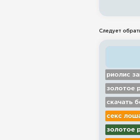
Следует обрат
риолис з
золотое 
скачать б
секс лош
золотое 