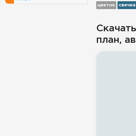
цветок
свечка
Скачать
план, а