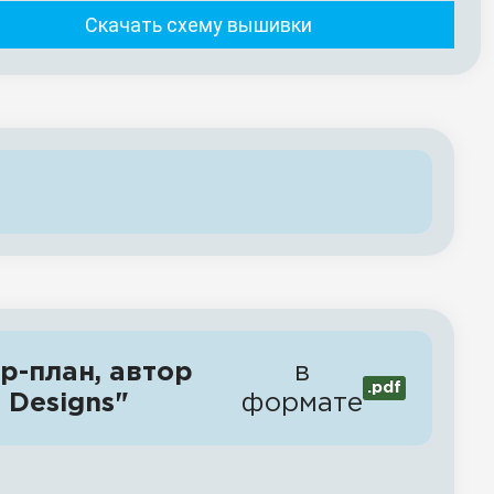
Скачать схему вышивки
ер-план, автор
в
.pdf
 Designs"
формате