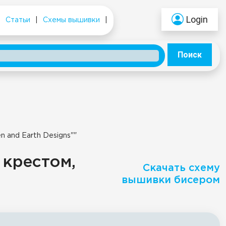
Login
|
Статьи
|
Схемы вышивки
|
Поиск
n and Earth Designs""
 крестом,
Скачать схему
вышивки бисером