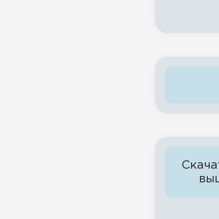
Скача
вы