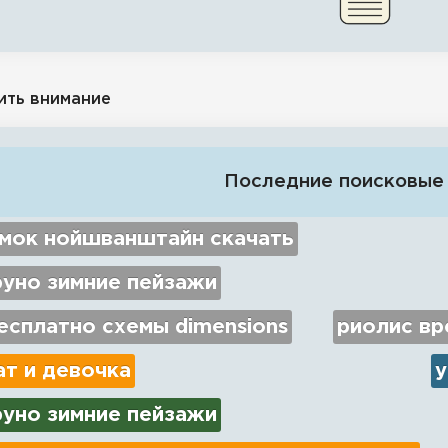
ить внимание
Последние поисковые
амок нойшванштайн скачать
руно зимние пейзажи
есплатно схемы dimensions
риолис вр
ат и девочка
у
руно зимние пейзажи