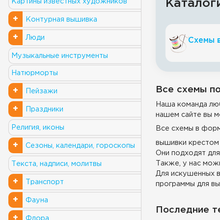
Каталог
Картины известных художников
+
Контурная вышивка
+
Люди
Схемы 
Музыкальные инструменты
Натюрморты
Все схемы по
+
Пейзажи
Наша команда люб
+
Праздники
нашем сайте вы м
Религия, иконы
Все схемы в фор
вышивки крестом 
+
Сезоны, календари, гороскопы
Они подходят для
Также, у нас можн
Текста, надписи, молитвы
Для искушенных в
+
Транспорт
программы для вы
+
Фауна
Последние т
+
Флора