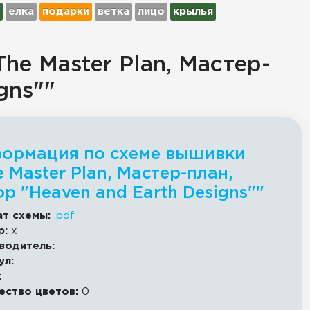
елка
подарки
ветка
лицо
крылья
he Master Plan, Мастер-
gns""
ормация по схеме вышивки
e Master Plan, Мастер-план,
ор "Heaven and Earth Designs""
т схемы:
.pdf
р:
x
водитель:
ул:
:
ество цветов:
0