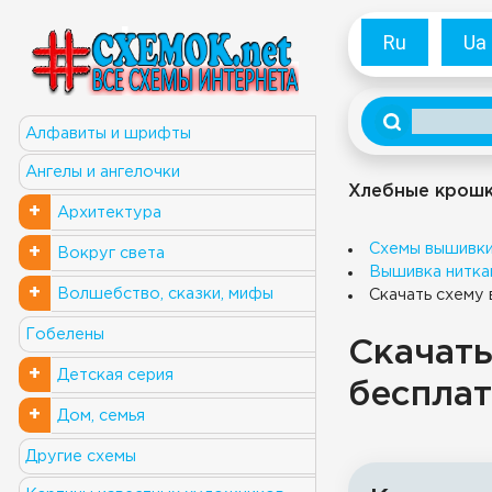
Ru
Ua
Алфавиты и шрифты
Ангелы и ангелочки
Хлебные крош
+
Архитектура
Схемы вышивк
+
Вокруг света
Вышивка нитка
+
Волшебство, сказки, мифы
Скачать схему 
Гобелены
Скачать
+
Детская серия
бесплат
+
Дом, семья
Другие схемы