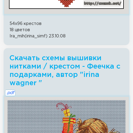
54x96 крестов
18 цветов
Ira_mih(irina_simf) 23.10.08
Скачать схемы вышивки
нитками / крестом - Феечка с
подарками, автор "irina
wagner "
.pdf