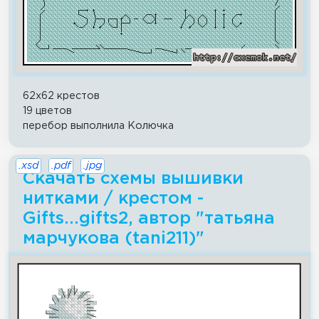
62x62 крестов
19 цветов
перебор выполнила Колючка
.xsd
.pdf
.jpg
Скачать схемы вышивки
нитками / крестом -
Gifts...gifts2, автор "татьяна
марчукова (tani211)"