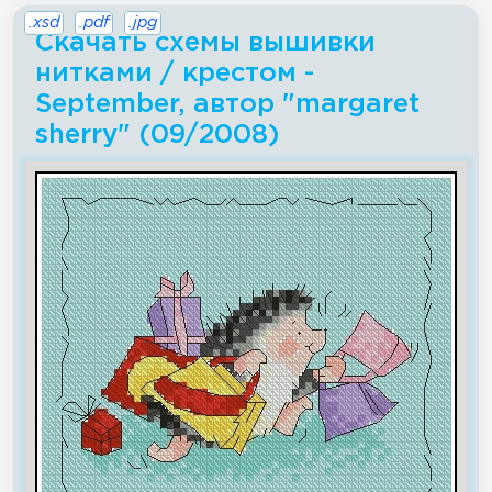
.xsd
.pdf
.jpg
Скачать схемы вышивки
нитками / крестом -
September, автор "margaret
sherry" (09/2008)