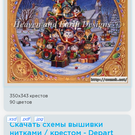
350x343 крестов
90 цветов
.xsd
.pdf
.jpg
Скачать схемы вышивки
нитками / крестом - Depart