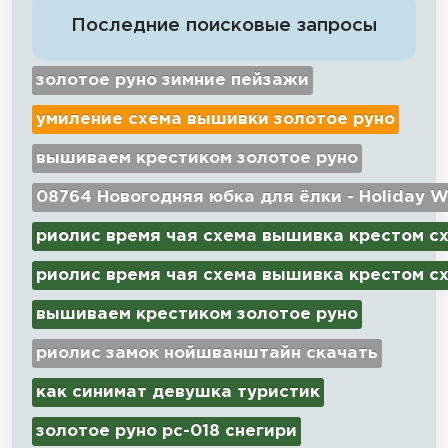
Последние поисковые запросы
золотое руно зимние пейзажи
умиление схема вышивки золотое руно
вышиваем крестиком золотое руно
08764 Новогодняя юбка для ёлки - Holiday W
риолис время чая схема вышивка крестом с
риолис время чая схема вышивка крестом с
вышиваем крестиком золотое руно
риолис замок нойшванштайн скачать
как синимат девушка туристик
золотое руно рс-018 снегири