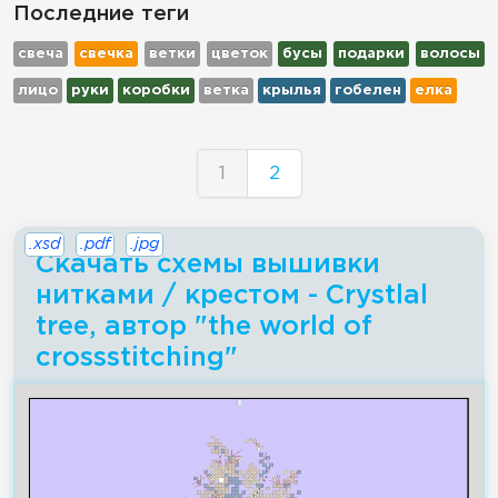
Последние теги
свеча
свечка
ветки
цветок
бусы
подарки
волосы
лицо
руки
коробки
ветка
крылья
гобелен
елка
1
2
.xsd
.pdf
.jpg
Скачать схемы вышивки
нитками / крестом - Crystlal
tree, автор "the world of
crossstitching"