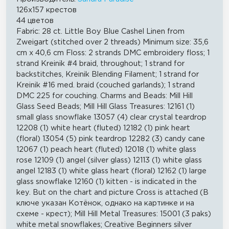
126x157 крестов
44 цветов
Fabric: 28 ct. Little Boy Blue Cashel Linen from
Zweigart (stitched over 2 threads) Minimum size: 35,6
cm x 40,6 cm Floss: 2 strands DMC embroidery floss; 1
strand Kreinik #4 braid, throughout; 1 strand for
backstitches, Kreinik Blending Filament; 1 strand for
Kreinik #16 med. braid (couched garlands); 1 strand
DMC 225 for couching. Charms and Beads: Mill Hill
Glass Seed Beads; Mill Hill Glass Treasures: 12161 (1)
small glass snowflake 13057 (4) clear crystal teardrop
12208 (1) white heart (fluted) 12182 (1) pink heart
(floral) 13054 (5) pink teardrop 12282 (3) candy cane
12067 (1) peach heart (fluted) 12018 (1) white glass
rose 12109 (1) angel (silver glass) 12113 (1) white glass
angel 12183 (1) white glass heart (floral) 12162 (1) large
glass snowflake 12160 (1) kitten - is indicated in the
key. But on the chart and picture Cross is attached (В
ключе указан Котёнок, однако на картинке и на
схеме - крест); Mill Hill Metal Treasures: 15001 (3 paks)
white metal snowflakes; Creative Beginners silver