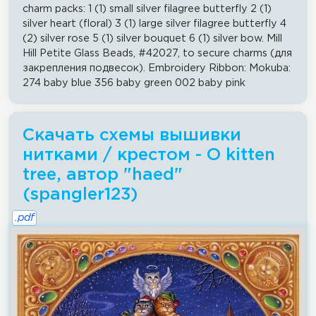
charm packs: 1 (1) small silver filagree butterfly 2 (1)
silver heart (floral) 3 (1) large silver filagree butterfly 4
(2) silver rose 5 (1) silver bouquet 6 (1) silver bow. Mill
Hill Petite Glass Beads, #42027, to secure charms (для
закрепления подвесок). Embroidery Ribbon: Mokuba:
274 baby blue 356 baby green 002 baby pink
Скачать схемы вышивки
нитками / крестом - O kitten
tree, автор "haed"
(spangler123)
.pdf