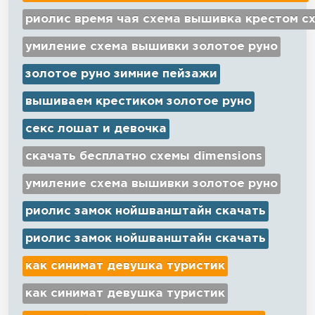
риолис время чая схема вышивка крестом с
умиление схема вышивки золотое руно
золотое руно зимние пейзажи
вышиваем крестиком золотое руно
секс лошат и девочка
скачать бесплатно схемы dimensions
умиление схема вышивки золотое руно
риолис замок нойшванштайн скачать
риолис замок нойшванштайн скачать
как синимат девушка туристик
как синимат девушка туристик