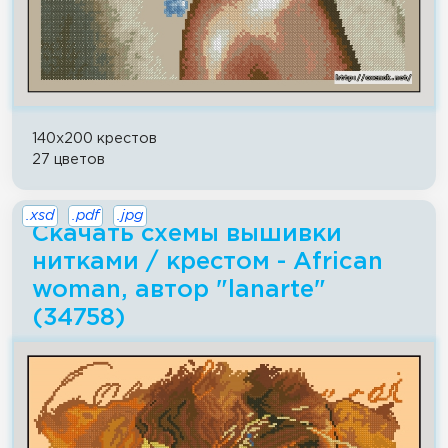
140x200 крестов
27 цветов
.xsd
.pdf
.jpg
Скачать схемы вышивки
нитками / крестом - African
woman, автор "lanarte"
(34758)