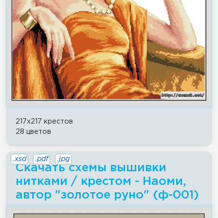
217x217 крестов
28 цветов
.xsd
.pdf
.jpg
Скачать схемы вышивки
нитками / крестом - Наоми,
автор "золотое руно" (ф-001)