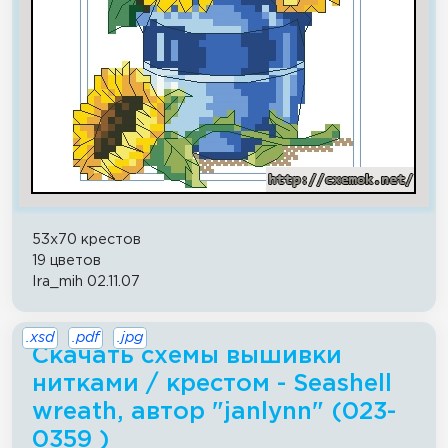
53x70 крестов
19 цветов
Ira_mih 02.11.07
.xsd
.pdf
.jpg
Скачать схемы вышивки
нитками / крестом - Seashell
wreath, автор "janlynn" (023-
0359 )