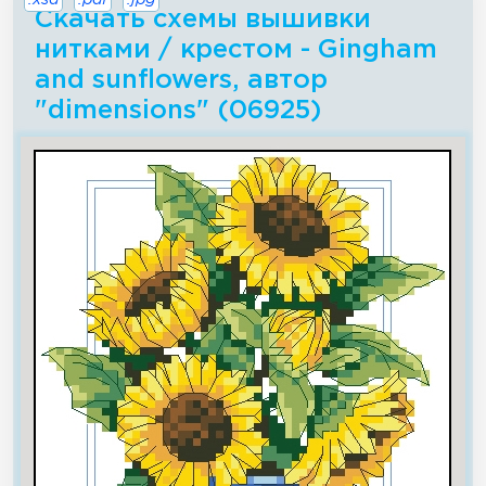
.xsd
.pdf
.jpg
Скачать схемы вышивки
нитками / крестом - Gingham
and sunflowers, автор
"dimensions" (06925)