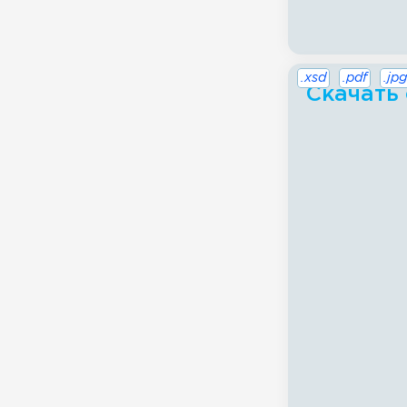
.xsd
.pdf
.jpg
Скачать