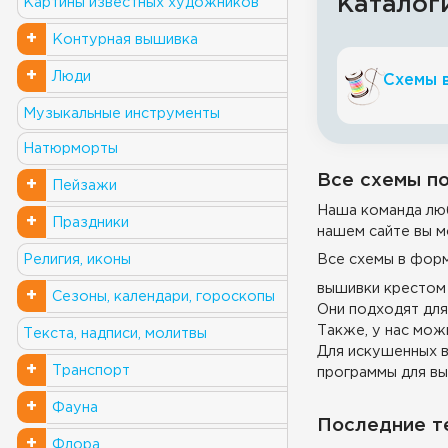
Каталог
Картины известных художников
+
Контурная вышивка
+
Люди
Схемы 
Музыкальные инструменты
Натюрморты
Все схемы по
+
Пейзажи
Наша команда люб
+
Праздники
нашем сайте вы м
Все схемы в фор
Религия, иконы
вышивки крестом 
+
Сезоны, календари, гороскопы
Они подходят для
Также, у нас можн
Текста, надписи, молитвы
Для искушенных в
+
Транспорт
программы для вы
+
Фауна
Последние т
+
Флора