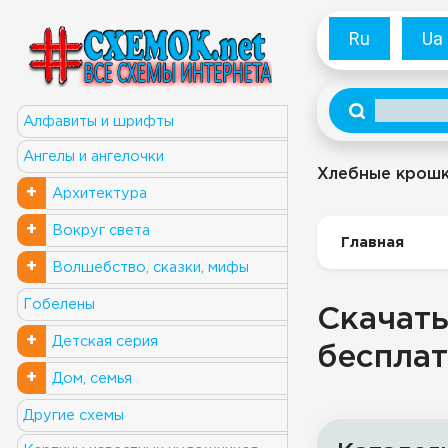
Ru
Ua
Алфавиты и шрифты
Ангелы и ангелочки
Хлебные крош
+
Архитектура
+
Вокруг света
Главная
+
Волшебство, сказки, мифы
Гобелены
Скачать
+
Детская серия
бесплат
+
Дом, семья
Другие схемы