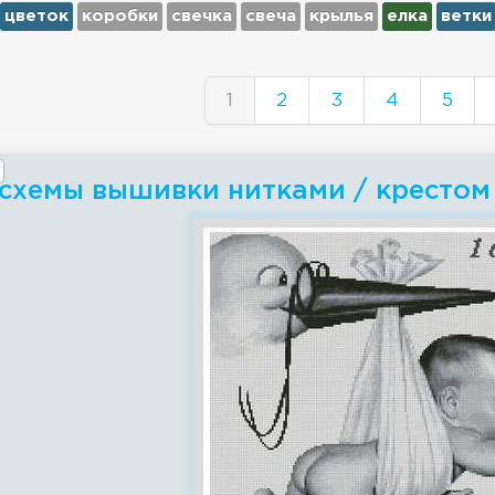
цветок
коробки
свечка
свеча
крылья
елка
ветки
1
2
3
4
5
схемы вышивки нитками / крестом 