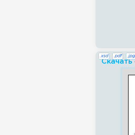
.xsd
.pdf
.jpg
Скачать