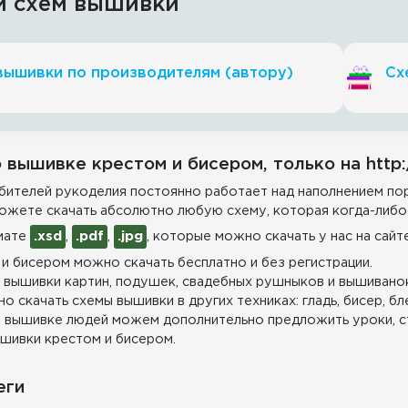
и схем вышивки
вышивки по производителям (автору)
Сх
 вышивке крестом и бисером, только на http:
ителей рукоделия постоянно работает над наполнением пор
ожете скачать абсолютно любую схему, которая когда-либо 
мате
.xsd
,
.pdf
,
.jpg
, которые можно скачать у нас на сайт
и бисером можно скачать бесплатно и без регистрации.
 вышивки картин, подушек, свадебных рушныков и вышиванок
о скачать схемы вышивки в других техниках: гладь, бисер, бл
 вышивке людей можем дополнительно предложить уроки, с
шивки крестом и бисером.
еги