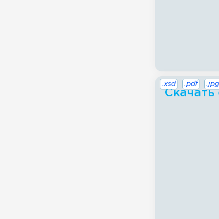
.xsd
.pdf
.jpg
Скачать