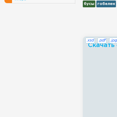
бусы
гобелен
.xsd
.pdf
.jpg
Скачать 