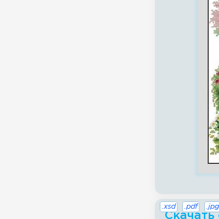
.xsd
.pdf
.jpg
Скачать