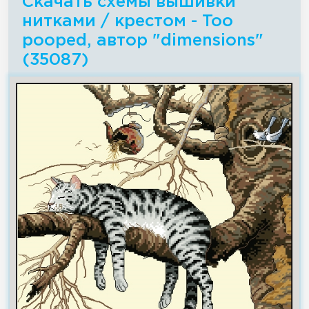
Скачать схемы вышивки
нитками / крестом - Too
pooped, автор "dimensions"
(35087)