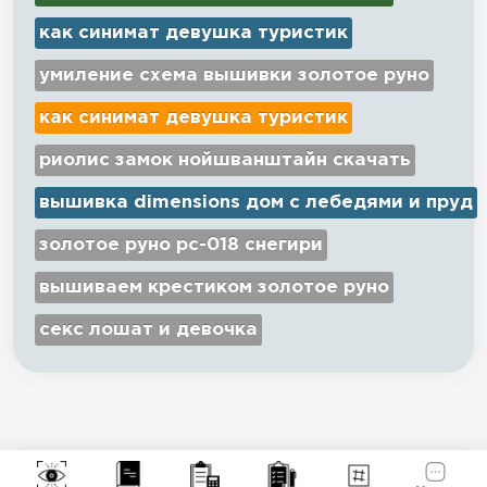
как синимат девушка туристик
умиление схема вышивки золотое руно
как синимат девушка туристик
риолис замок нойшванштайн скачать
вышивка dimensions дом с лебедями и пруд
золотое руно рс-018 снегири
вышиваем крестиком золотое руно
секс лошат и девочка