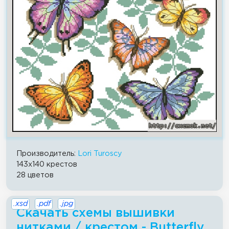
Производитель:
Lori Turoscy
143x140 крестов
28 цветов
.xsd
.pdf
.jpg
Скачать схемы вышивки
нитками / крестом - Butterfly