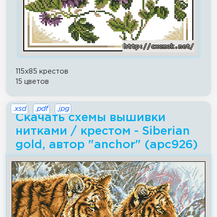
115x85 крестов
15 цветов
.xsd
.pdf
.jpg
Скачать схемы вышивки
нитками / крестом - Siberian
gold, автор "anchor" (apc926)