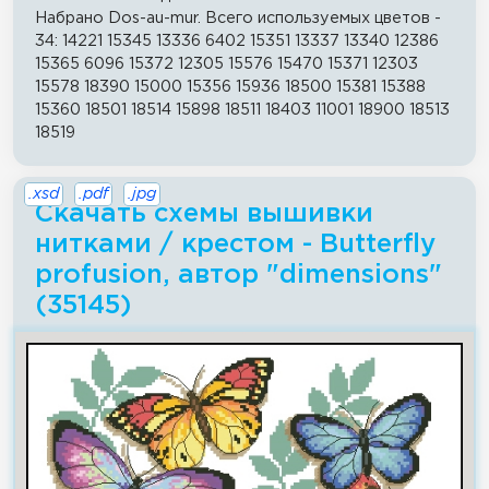
Набрано Dos-au-mur. Всего используемых цветов -
34: 14221 15345 13336 6402 15351 13337 13340 12386
15365 6096 15372 12305 15576 15470 15371 12303
15578 18390 15000 15356 15936 18500 15381 15388
15360 18501 18514 15898 18511 18403 11001 18900 18513
18519
.xsd
.pdf
.jpg
Скачать схемы вышивки
нитками / крестом - Butterfly
profusion, автор "dimensions"
(35145)