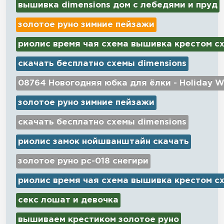
вышивка dimensions дом с лебедями и пруд
золотое руно зимние пейзажи
риолис время чая схема вышивка крестом с
скачать бесплатно схемы dimensions
08764 Новогодняя юбка для ёлки - Holiday W
золотое руно зимние пейзажи
скачать бесплатно схемы dimensions
риолис замок нойшванштайн скачать
золотое руно рс-018 снегири
риолис время чая схема вышивка крестом с
секс лошат и девочка
вышиваем крестиком золотое руно