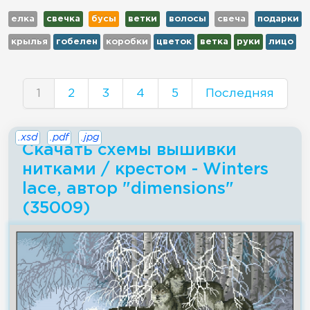
елка
свечка
бусы
ветки
волосы
свеча
подарки
крылья
гобелен
коробки
цветок
ветка
руки
лицо
1
2
3
4
5
Последняя
.xsd
.pdf
.jpg
Скачать схемы вышивки
нитками / крестом - Winters
lace, автор "dimensions"
(35009)