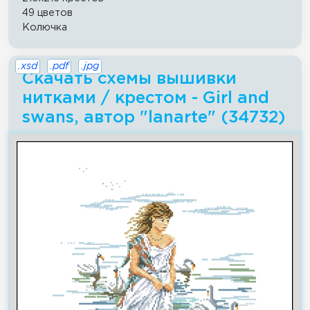
49 цветов
Колючка
.xsd
.pdf
.jpg
Скачать схемы вышивки
нитками / крестом - Girl and
swans, автор "lanarte" (34732)