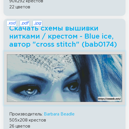
90x292 крестов
22 цветов
.xsd
.pdf
.jpg
Скачать схемы вышивки
нитками / крестом - Blue ice,
автор "cross stitch" (bab0174)
Производитель:
Barbara Beadle
505x208 крестов
26 цветов