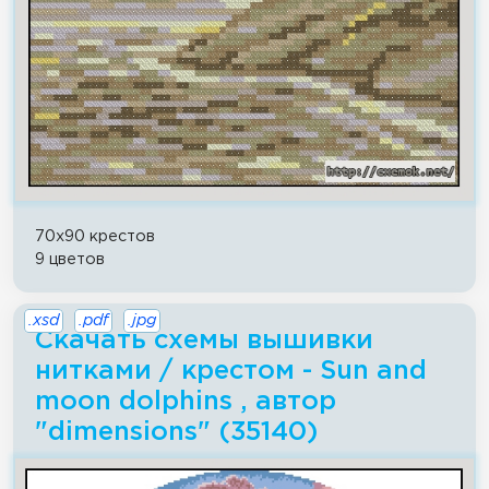
70x90 крестов
9 цветов
.xsd
.pdf
.jpg
Скачать схемы вышивки
нитками / крестом - Sun and
moon dolphins , автор
"dimensions" (35140)