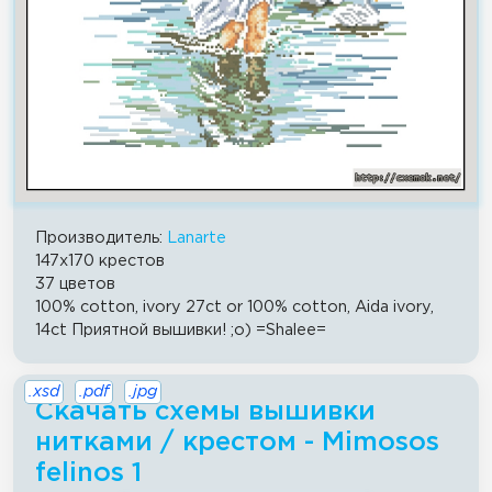
Производитель:
Lanarte
147x170 крестов
37 цветов
100% cotton, ivory 27ct or 100% cotton, Aida ivory,
14ct Приятной вышивки! ;о) =Shalee=
.xsd
.pdf
.jpg
Скачать схемы вышивки
нитками / крестом - Mimosos
felinos 1