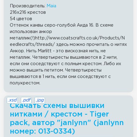
Производитель:
Maia
216x216 крестов
54 цветов
Оттенок канвы серо-голубой Аида 16. В схеме
использован анкор
металлик(!)http://www.coatscrafts.co.uk/Products/N
eedlecrafts/threads/ здесь можно прочитать о нитях
Анкор. Нить Marlitt - это вискозная нить, не
металлик. Четвертькресты вышиваются в 2 нити,
если они соседствуют с полным крестом. Либо их
можно вышить петитом. Четвертькресты
вышиваются в 1 нить, если они соседствуют с
полукрестом.
.xsd
.pdf
.jpg
Скачать схемы вышивки
нитками / крестом - Tiger
pack, автор "janlynn" (janlynn
номер: 013-0334)