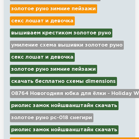
золотое руно зимние пейзажи
секс лошат и девочка
вышиваем крестиком золотое руно
умиление схема вышивки золотое руно
секс лошат и девочка
золотое руно зимние пейзажи
скачать бесплатно схемы dimensions
08764 Новогодняя юбка для ёлки - Holiday W
риолис замок нойшванштайн скачать
золотое руно рс-018 снегири
риолис замок нойшванштайн скачать