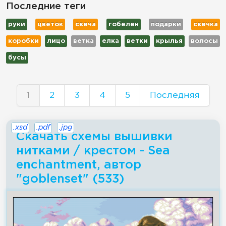
Последние теги
руки
цветок
свеча
гобелен
подарки
свечка
коробки
лицо
ветка
елка
ветки
крылья
волосы
бусы
1
2
3
4
5
Последняя
.xsd
.pdf
.jpg
Скачать схемы вышивки
нитками / крестом - Sea
enchantment, автор
"goblenset" (533)