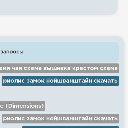
 запросы
емя чая схема вышивка крестом схема
риолис замок нойшванштайн скачать
e (Dimensions)
риолис замок нойшванштайн скачать