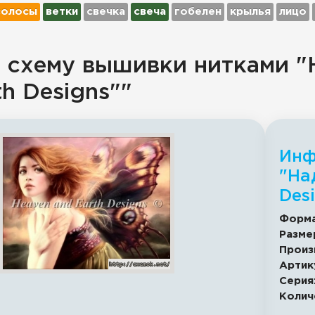
волосы
ветки
свечка
свеча
гобелен
крылья
лицо
 схему вышивки нитками "
th Designs""
Инф
"На
Des
Форма
Разме
Произ
Артик
Серия
Колич