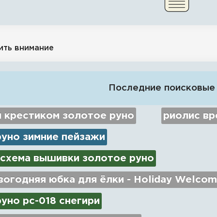
ить внимание
Последние поисковые
 крестиком золотое руно
риолис вр
руно зимние пейзажи
 схема вышивки золотое руно
огодняя юбка для ёлки - Holiday Welcom
уно рс-018 снегири