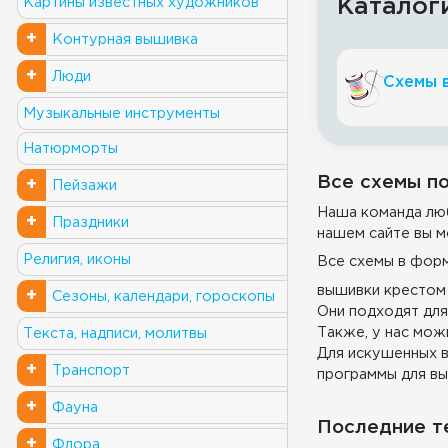
Каталог
Картины известных художников
+
Контурная вышивка
+
Люди
Схемы 
Музыкальные инструменты
Натюрморты
Все схемы по
+
Пейзажи
Наша команда люб
+
Праздники
нашем сайте вы м
Религия, иконы
Все схемы в фор
вышивки крестом 
+
Сезоны, календари, гороскопы
Они подходят для
Также, у нас можн
Текста, надписи, молитвы
Для искушенных в
+
Транспорт
программы для вы
+
Фауна
Последние т
+
Флора