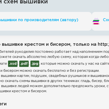
и схем вышивки
вышивки по производителям (автору)
Сх
 вышивке крестом и бисером, только на http:
ителей рукоделия постоянно работает над наполнением пор
ожете скачать абсолютно любую схему, которая когда-либо 
мате
.xsd
,
.pdf
,
.jpg
, которые можно скачать у нас на сайт
и бисером можно скачать бесплатно и без регистрации.
 вышивки картин, подушек, свадебных рушныков и вышиванок
о скачать схемы вышивки в других техниках: гладь, бисер, бл
 вышивке людей можем дополнительно предложить уроки, с
шивки крестом и бисером.
еги