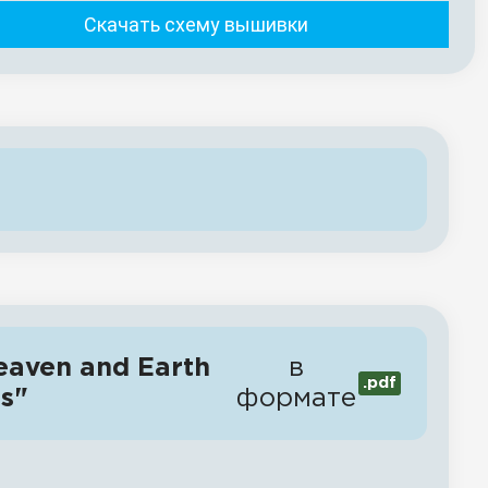
Скачать схему вышивки
aven and Earth
в
.pdf
s"
формате