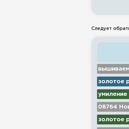
Следует обрат
вышиваем
золотое 
умиление
08764 Нов
золотое р