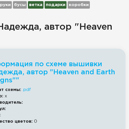
руки
бусы
ветка
подарки
коробки
Надежда, автор "Heaven
ормация по схеме вышивки
дежда, автор "Heaven and Earth
igns""
т схемы:
.pdf
р:
x
водитель:
ул:
:
ество цветов:
0