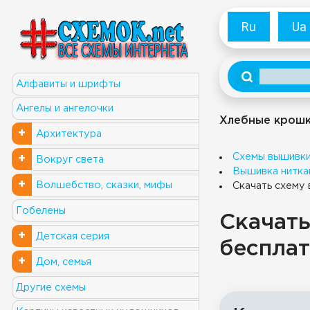
Ru
Ua
Алфавиты и шрифты
Ангелы и ангелочки
Хлебные крош
+
Архитектура
Схемы вышивк
+
Вокруг света
Вышивка нитка
+
Волшебство, сказки, мифы
Скачать схему 
Гобелены
Скачать
+
Детская серия
бесплат
+
Дом, семья
Другие схемы