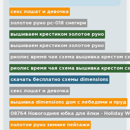
секс лошат и девочка
золотое руно рс-018 снегири
вышиваем крестиком золотое руно
вышиваем крестиком золотое руно
риолис время чая схема вышивка крестом с
риолис время чая схема вышивка крестом с
скачать бесплатно схемы dimensions
секс лошат и девочка
вышивка dimensions дом с лебедями и пруд
08764 Новогодняя юбка для ёлки - Holiday W
золотое руно зимние пейзажи