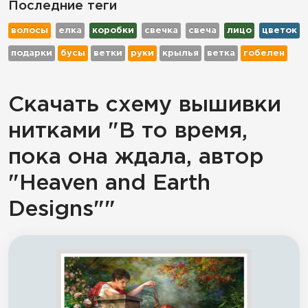
Последние теги
волосы
елка
коробки
свечка
свеча
лицо
цветок
подарки
бусы
ветки
руки
крылья
ветка
гобелен
Скачать схему вышивки
нитками "В то время,
пока она ждала, автор
"Heaven and Earth
Designs""