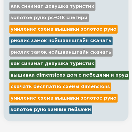
как синимат девушка туристик
золотое руно рс-018 снегири
умиление схема вышивки золотое руно
риолис замок нойшванштайн скачать
риолис замок нойшванштайн скачать
как синимат девушка туристик
вышивка dimensions дом с лебедями и пруд
скачать бесплатно схемы dimensions
умиление схема вышивки золотое руно
золотое руно зимние пейзажи