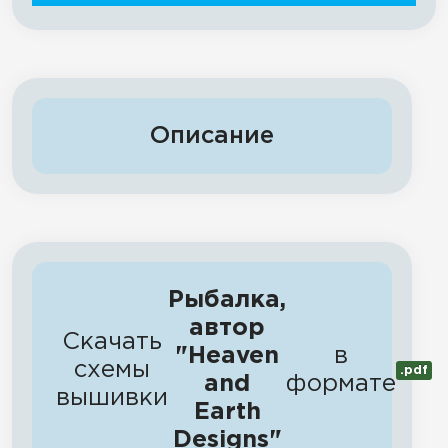
Описание
Рыбалка,
автор
Скачать
"Heaven
в
схемы
.pdf
and
формате
вышивки
Earth
Designs"