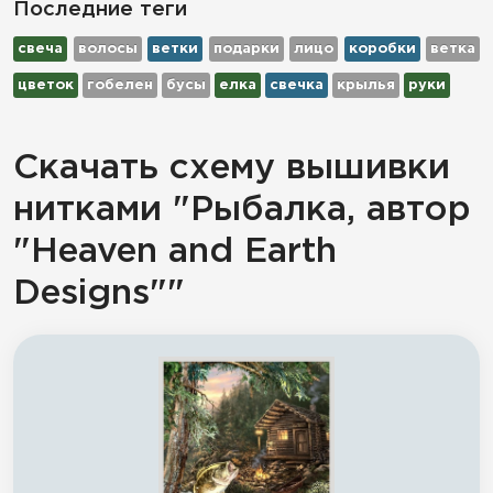
Последние теги
свеча
волосы
ветки
подарки
лицо
коробки
ветка
цветок
гобелен
бусы
елка
свечка
крылья
руки
Скачать схему вышивки
нитками "Рыбалка, автор
"Heaven and Earth
Designs""