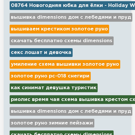
08764 Новогодняя юбка для ёлки - Holiday W
вышивка dimensions дом с лебедями и пруд
вышиваем крестиком золотое руно
скачать бесплатно схемы dimensions
секс лошат и девочка
умиление схема вышивки золотое руно
золотое руно рс-018 снегири
как синимат девушка туристик
риолис время чая схема вышивка крестом с
вышивка dimensions дом с лебедями и пруд
золотое руно зимние пейзажи
скачать бесплатно схемы dimensions