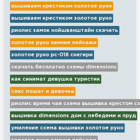
вышиваем крестиком золотое руно
вышиваем крестиком золотое руно
риолис замок нойшванштайн скачать
золотое руно зимние пейзажи
золотое руно рс-018 снегири
скачать бесплатно схемы dimensions
как синимат девушка туристик
секс лошат и девочка
риолис время чая схема вышивка крестом с
вышивка dimensions дом с лебедями и пруд
умиление схема вышивки золотое руно