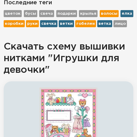
Последние теги
цветок
бусы
свеча
подарки
крылья
волосы
елка
коробки
руки
свечка
ветки
гобелен
ветка
лицо
Скачать схему вышивки
нитками "Игрушки для
девочки"