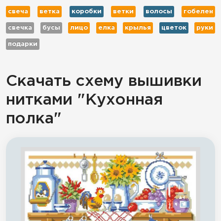
свеча
ветка
коробки
ветки
волосы
гобелен
свечка
бусы
лицо
елка
крылья
цветок
руки
подарки
Скачать схему вышивки
нитками "Кухонная
полка"