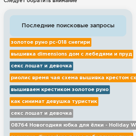
Следует обратить внимание
Последние поисковые запросы
золотое руно рс-018 снегири
вышивка dimensions дом с лебедями и пруд
секс лошат и девочка
риолис время чая схема вышивка крестом с
вышиваем крестиком золотое руно
как синимат девушка туристик
секс лошат и девочка
08764 Новогодняя юбка для ёлки - Holiday W