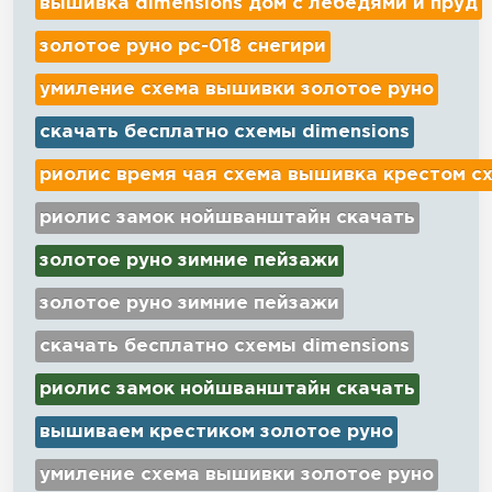
вышивка dimensions дом с лебедями и пруд
золотое руно рс-018 снегири
умиление схема вышивки золотое руно
скачать бесплатно схемы dimensions
риолис время чая схема вышивка крестом с
риолис замок нойшванштайн скачать
золотое руно зимние пейзажи
золотое руно зимние пейзажи
скачать бесплатно схемы dimensions
риолис замок нойшванштайн скачать
вышиваем крестиком золотое руно
умиление схема вышивки золотое руно