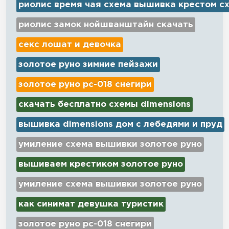
риолис время чая схема вышивка крестом с
риолис замок нойшванштайн скачать
секс лошат и девочка
золотое руно зимние пейзажи
золотое руно рс-018 снегири
скачать бесплатно схемы dimensions
вышивка dimensions дом с лебедями и пруд
умиление схема вышивки золотое руно
вышиваем крестиком золотое руно
умиление схема вышивки золотое руно
как синимат девушка туристик
золотое руно рс-018 снегири