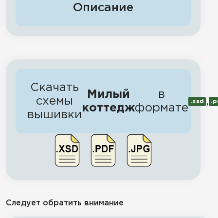
Описание
Скачать
Милый
в
схемы
,
.xsd
.p
коттедж
формате
вышивки
Следует обратить внимание