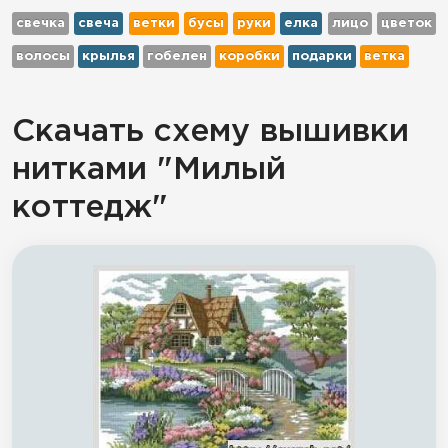
свечка
свеча
ветки
бусы
руки
елка
лицо
цветок
волосы
крылья
гобелен
коробки
подарки
ветка
Скачать схему вышивки
нитками "Милый
коттедж"