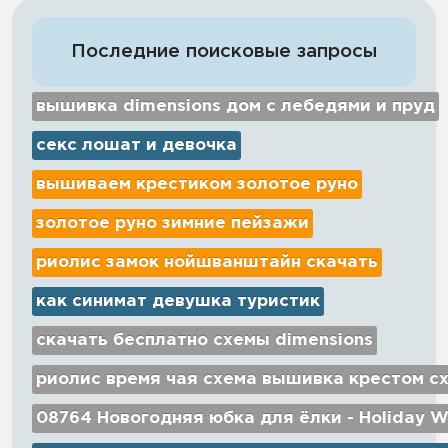
Последние поисковые запросы
вышивка dimensions дом с лебедями и пруд
секс лошат и девочка
вышиваем крестиком золотое руно
золотое руно зимние пейзажи
риолис замок нойшванштайн скачать
как синимат девушка туристик
скачать бесплатно схемы dimensions
риолис время чая схема вышивка крестом с
08764 Новогодняя юбка для ёлки - Holiday W