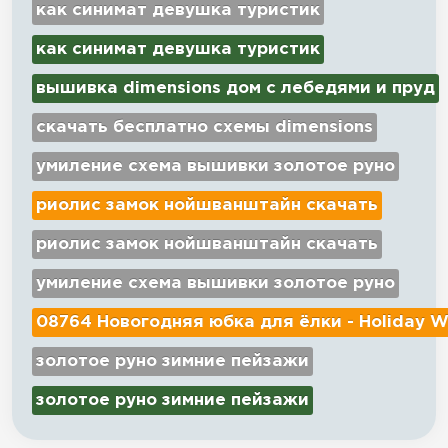
как синимат девушка туристик
как синимат девушка туристик
вышивка dimensions дом с лебедями и пруд
скачать бесплатно схемы dimensions
умиление схема вышивки золотое руно
риолис замок нойшванштайн скачать
риолис замок нойшванштайн скачать
умиление схема вышивки золотое руно
08764 Новогодняя юбка для ёлки - Holiday W
золотое руно зимние пейзажи
золотое руно зимние пейзажи