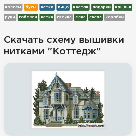
волосы
бусы
ветки
лицо
цветок
подарки
крылья
руки
гобелен
ветка
свечка
елка
свеча
коробки
Скачать схему вышивки
нитками "Коттедж"