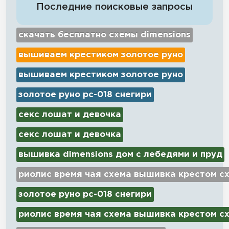
Последние поисковые запросы
скачать бесплатно схемы dimensions
вышиваем крестиком золотое руно
вышиваем крестиком золотое руно
золотое руно рс-018 снегири
секс лошат и девочка
секс лошат и девочка
вышивка dimensions дом с лебедями и пруд
риолис время чая схема вышивка крестом с
золотое руно рс-018 снегири
риолис время чая схема вышивка крестом с