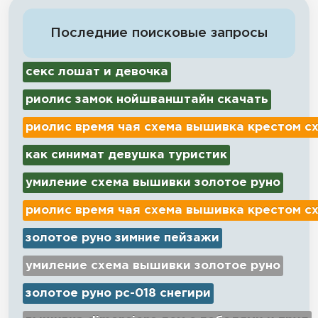
Последние поисковые запросы
секс лошат и девочка
риолис замок нойшванштайн скачать
риолис время чая схема вышивка крестом с
как синимат девушка туристик
умиление схема вышивки золотое руно
риолис время чая схема вышивка крестом с
золотое руно зимние пейзажи
умиление схема вышивки золотое руно
золотое руно рс-018 снегири