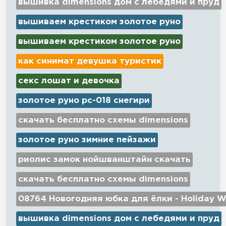
вышивка dimensions дом с лебедями и пруд
вышиваем крестиком золотое руно
вышиваем крестиком золотое руно
как синимат девушка туристик
секс лошат и девочка
золотое руно рс-018 снегири
скачать бесплатно схемы dimensions
золотое руно зимние пейзажи
риолис замок нойшванштайн скачать
скачать бесплатно схемы dimensions
08764 Новогодняя юбка для ёлки - Holiday W
вышивка dimensions дом с лебедями и пруд