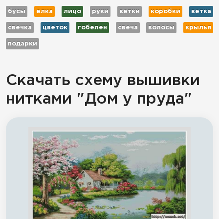
бусы
елка
лицо
руки
ветки
коробки
ветка
свечка
цветок
гобелен
свеча
волосы
крылья
подарки
Скачать схему вышивки
нитками "Дом у пруда"