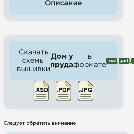
Описание
Скачать
Дом у
в
схемы
,
,
.xsd
.pdf
пруда
формате
вышивки
Следует обратить внимание