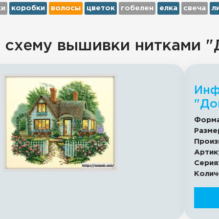
ки
коробки
волосы
цветок
гобелен
елка
свеча
л
 схему вышивки нитками "
Инф
"До
Форма
Разме
Произ
Артик
Серия
Колич