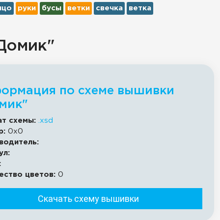
ицо
руки
бусы
ветки
свечка
ветка
Домик"
ормация по схеме вышивки
мик"
т схемы:
.xsd
р:
0x0
водитель:
ул:
:
ество цветов:
0
Скачать схему вышивки