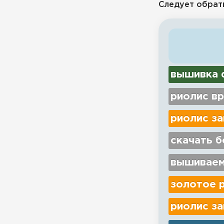
Следует обрат
вышивка d
риолис вр
риолис з
скачать б
вышиваем
золотое 
риолис з