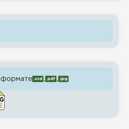
 формате
,
,
.xsd
.pdf
.jpg