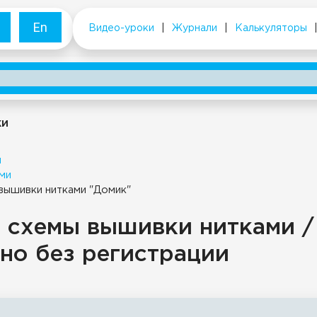
En
Видео-уроки
|
Журнали
|
Калькуляторы
ки
и
ми
 вышивки нитками "Домик"
 схемы вышивки нитками /
но без регистрации