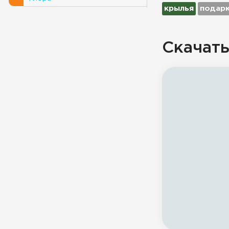
крылья
подар
Скачать