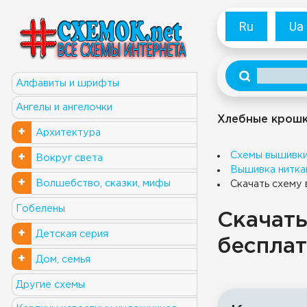
Ru
Ua
Алфавиты и шрифты
Ангелы и ангелочки
Хлебные крош
+
Архитектура
Схемы вышивк
+
Вокруг света
Вышивка нитка
+
Волшебство, сказки, мифы
Скачать схему
Гобелены
Скачать
+
Детская серия
бесплат
+
Дом, семья
Другие схемы