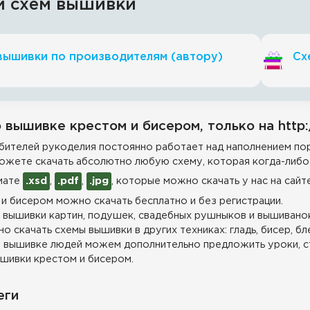
и схем вышивки
вышивки по производителям (автору)
Сх
 вышивке крестом и бисером, только на http:
ителей рукоделия постоянно работает над наполнением пор
ожете скачать абсолютно любую схему, которая когда-либо 
мате
.xsd
,
.pdf
,
.jpg
, которые можно скачать у нас на сайт
и бисером можно скачать бесплатно и без регистрации.
 вышивки картин, подушек, свадебных рушныков и вышиванок
о скачать схемы вышивки в других техниках: гладь, бисер, бл
 вышивке людей можем дополнительно предложить уроки, с
шивки крестом и бисером.
еги