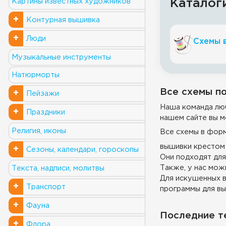
Каталог
Картины известных художников
+
Контурная вышивка
+
Люди
Схемы 
Музыкальные инструменты
Натюрморты
Все схемы по
+
Пейзажи
Наша команда люб
+
Праздники
нашем сайте вы м
Религия, иконы
Все схемы в фор
вышивки крестом 
+
Сезоны, календари, гороскопы
Они подходят для
Также, у нас можн
Текста, надписи, молитвы
Для искушенных в
+
Транспорт
программы для вы
+
Фауна
Последние т
+
Флора