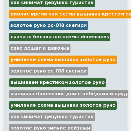
как синимат девушка туристик
риолис время чая схема вышивка крестом с
золотое руно рс-018 снегири
скачать бесплатно схемы dimensions
секс лошат и девочка
умиление схема вышивки золотое руно
золотое руно рс-018 снегири
вышиваем крестиком золотое руно
вышивка dimensions дом с лебедями и пруд
умиление схема вышивки золотое руно
как синимат девушка туристик
золотое руно зимние пейзажи