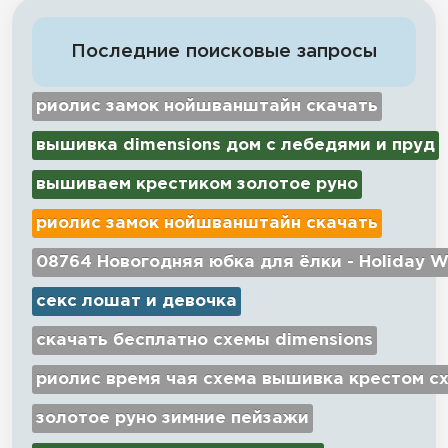
Последние поисковые запросы
риолис замок нойшванштайн скачать
вышивка dimensions дом с лебедями и пруд
вышиваем крестиком золотое руно
риолис замок нойшванштайн скачать
08764 Новогодняя юбка для ёлки - Holiday W
секс лошат и девочка
скачать бесплатно схемы dimensions
риолис время чая схема вышивка крестом с
золотое руно зимние пейзажи