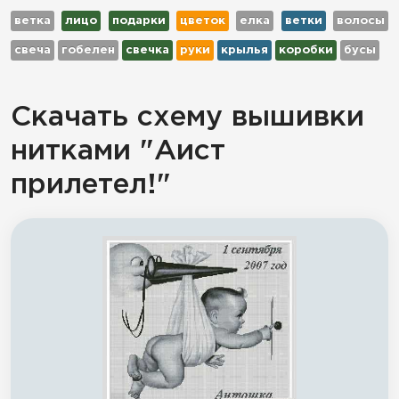
ветка
лицо
подарки
цветок
елка
ветки
волосы
свеча
гобелен
свечка
руки
крылья
коробки
бусы
Скачать схему вышивки
нитками "Аист
прилетел!"