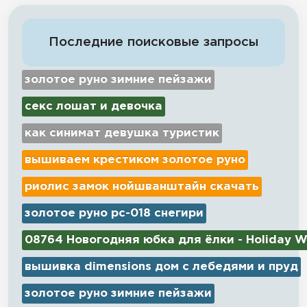
Последние поисковые запросы
золотое руно зимние пейзажи
секс лошат и девочка
как синимат девушка туристик
вышиваем крестиком золотое руно
риолис замок нойшванштайн скачать
золотое руно рс-018 снегири
08764 Новогодняя юбка для ёлки - Holiday W
вышивка dimensions дом с лебедями и пруд
золотое руно зимние пейзажи