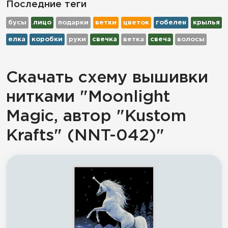
Последние теги
бусы
лицо
подарки
ветки
цветок
гобелен
крылья
елка
коробки
руки
свечка
ветка
свеча
волосы
Скачать схему вышивки
нитками "Moonlight
Magic, автор "Kustom
Krafts" (NNT-042)"