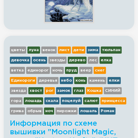
цветы
луна
венок
лист
дети
зима
тюльпан
девочка
осень
звезды
дерево
лес
елка
ветка
единорог
ночь
пруд
веер
снег
Единороги
деревья
небо
конь
камень
елки
звезда
хвост
рог
замок
глаз
Кошка
СИНИЙ
гора
лошадь
скала
поцелуй
салют
принцесса
грива
обрыв
ноч
пирожки
лошаль
Роман
Информация по схеме
вышивки "Moonlight Magic,