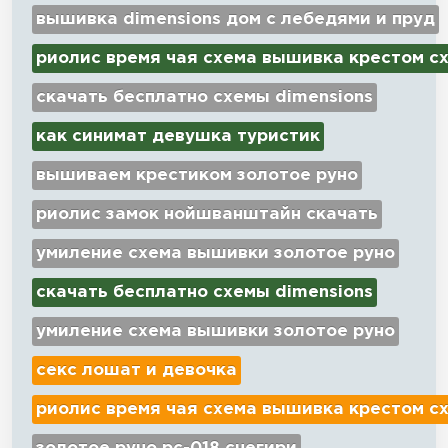
вышивка dimensions дом с лебедями и пруд
риолис время чая схема вышивка крестом с
скачать бесплатно схемы dimensions
как синимат девушка туристик
вышиваем крестиком золотое руно
риолис замок нойшванштайн скачать
умиление схема вышивки золотое руно
скачать бесплатно схемы dimensions
умиление схема вышивки золотое руно
секс лошат и девочка
риолис время чая схема вышивка крестом с