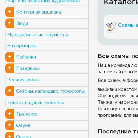
Каталог
Картины известных художников
+
Контурная вышивка
+
Люди
Схемы 
Музыкальные инструменты
Натюрморты
Все схемы по
+
Пейзажи
Наша команда люб
+
Праздники
нашем сайте вы м
Религия, иконы
Все схемы в фор
вышивки крестом 
+
Сезоны, календари, гороскопы
Они подходят для
Также, у нас можн
Текста, надписи, молитвы
Для искушенных в
+
Транспорт
программы для вы
+
Фауна
Последние т
+
Флора