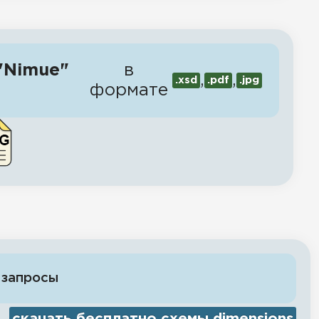
 "Nimue"
в
,
,
.xsd
.pdf
.jpg
формате
 запросы