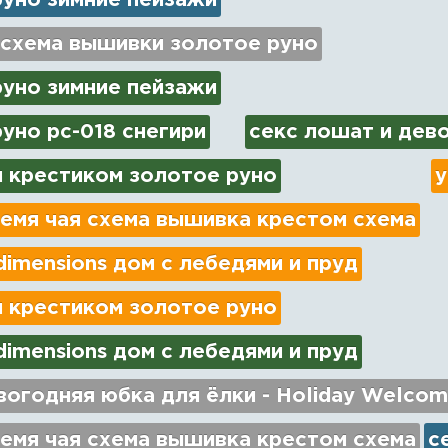
руно зимние пейзажи
 схема вышивки золотое руно
руно зимние пейзажи
уно рс-018 снегири
секс лошат и дев
 крестиком золотое руно
у
емя чая схема вышивка крестом схема
imensions дом с лебедями и пруд
 крестиком золотое руно
imensions дом с лебедями и пруд
огодняя юбка для ёлки - Holiday Welcom
емя чая схема вышивка крестом схема
с