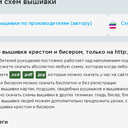
и схем вышивки
вышивки по производителям (автору)
Сх
 вышивке крестом и бисером, только на http:
ителей рукоделия постоянно работает над наполнением пор
ожете скачать абсолютно любую схему, которая когда-либо 
мате
.xsd
,
.pdf
,
.jpg
, которые можно скачать у нас на сайт
и бисером можно скачать бесплатно и без регистрации.
 вышивки картин, подушек, свадебных рушныков и вышиванок
о скачать схемы вышивки в других техниках: гладь, бисер, бл
 вышивке людей можем дополнительно предложить уроки, с
шивки крестом и бисером.
еги