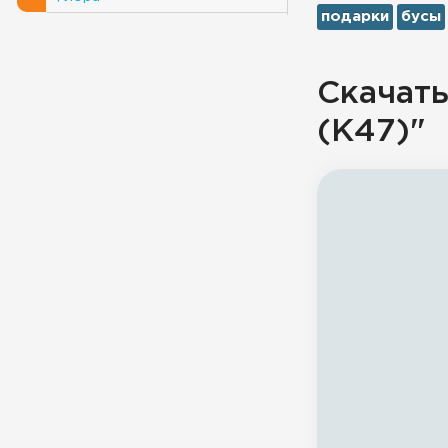
подарки
бусы
Скачать
(К47)"