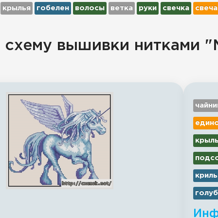
крылья
гобелен
волосы
ветка
руки
свечка
свеча
 схему вышивки нитками "M
чайни
един
крыл
подс
криль
голу
Инф