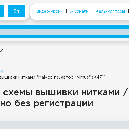
En
Видео-уроки
|
Журнали
|
Калькуляторы
ки
и
ми
вышивки нитками "Malycorne, автор "Nimue" (К47)"
 схемы вышивки нитками /
но без регистрации