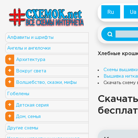
Ru
Ua
Алфавиты и шрифты
Ангелы и ангелочки
Хлебные крош
+
Архитектура
Схемы вышивк
+
Вокруг света
Вышивка нитка
+
Волшебство, сказки, мифы
Скачать схему 
Гобелены
Скачать
+
Детская серия
бесплат
+
Дом, семья
Другие схемы