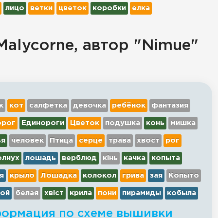
лицо
ветки
цветок
коробки
елка
alycorne, автор "Nimue"
к
кот
салфетка
девочка
ребёнок
фантазия
орог
Единороги
Цветок
подушка
конь
мишка
ья
человек
Птица
серце
трава
хвост
рог
олнух
лошадь
верблюд
кінь
качка
копыта
я
крыло
Лошадка
колокол
грива
зая
Копыто
бой
белая
хвіст
крила
пони
пирамиды
кобыла
ормация по схеме вышивки