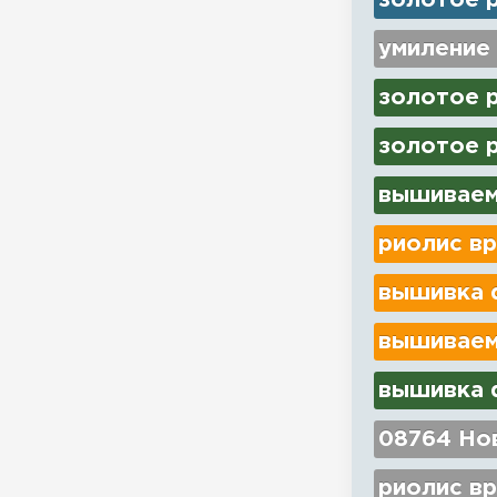
золотое 
умиление
золотое 
золотое р
вышиваем
риолис вр
вышивка d
вышиваем
вышивка d
08764 Нов
риолис вр