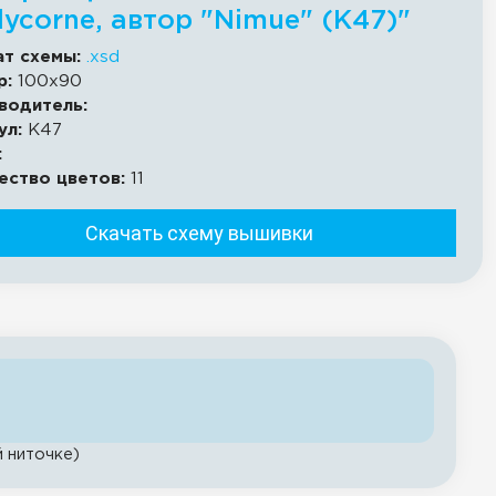
lycorne, автор "Nimue" (К47)"
т схемы:
.xsd
р:
100x90
водитель:
ул:
К47
:
ество цветов:
11
Скачать схему вышивки
й ниточке)