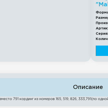
"Ma
Форма
Разме
Произ
Артик
Серия
Колич
Описание
вместо 791 кординг из номеров 165, 519, 826, 333,791(по одно