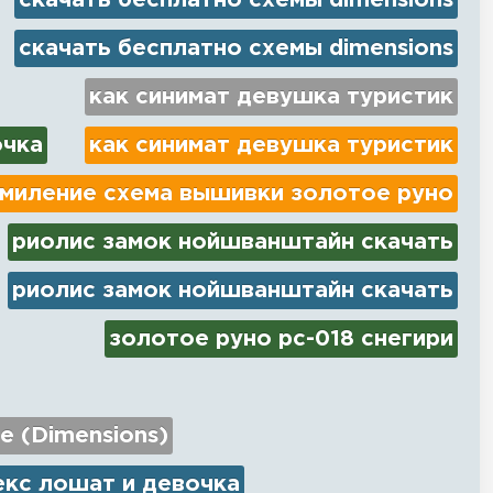
скачать бесплатно схемы dimensions
скачать бесплатно схемы dimensions
как синимат девушка туристик
очка
как синимат девушка туристик
миление схема вышивки золотое руно
риолис замок нойшванштайн скачать
риолис замок нойшванштайн скачать
золотое руно рс-018 снегири
e (Dimensions)
екс лошат и девочка