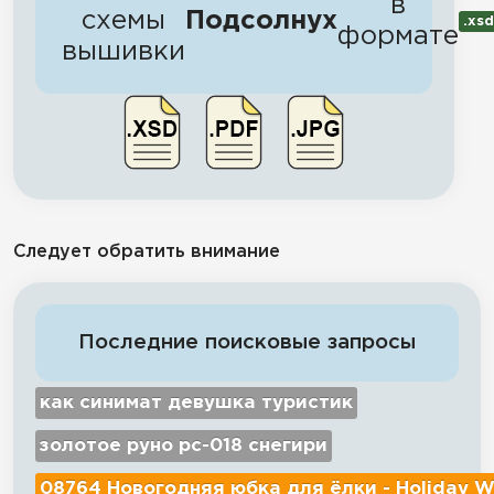
в
схемы
Подсолнух
.xsd
формате
вышивки
Следует обратить внимание
Последние поисковые запросы
как синимат девушка туристик
золотое руно рс-018 снегири
08764 Новогодняя юбка для ёлки - Holiday W