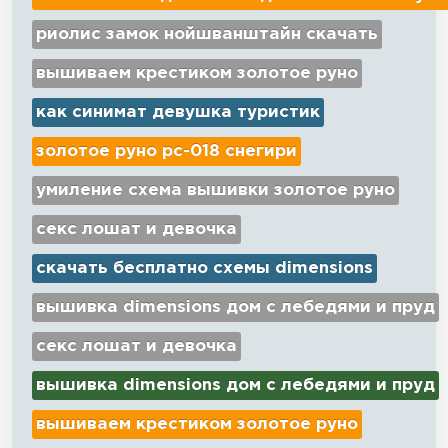
риолис замок нойшванштайн скачать
вышиваем крестиком золотое руно
как синимат девушка туристик
золотое руно рс-018 снегири
умиление схема вышивки золотое руно
секс лошат и девочка
скачать бесплатно схемы dimensions
вышивка dimensions дом с лебедями и пруд
секс лошат и девочка
вышивка dimensions дом с лебедями и пруд
вышиваем крестиком золотое руно