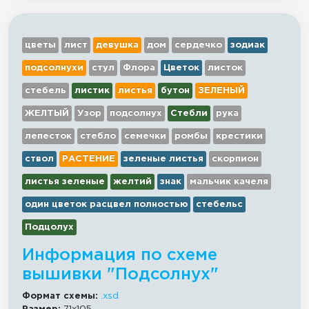
цветы
лист
девушка
дом
сердечко
зодиак
подсолнухи
стул
Флора
Цветок
листок
стебель
листик
листья
бутон
ЗЕЛЕНЫЙ
ЖЕЛТЫЙ
Узор
подсолнух
Стебли
рука
лепесток
стебло
семечки
ромбы
крестики
ствол
РАСТЕНИЕ
зеленые листья
скорпион
листья зеленые
желтий
знак
мальчик качеля
один цветок расцвел полностью
стебельс
Подцолух
Информация по схеме
вышивки "Подсолнух"
Формат схемы:
.xsd