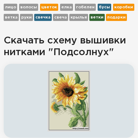
лицо
волосы
цветок
елка
гобелен
бусы
коробки
ветка
руки
свечка
свеча
крылья
ветки
подарки
Скачать схему вышивки
нитками "Подсолнух"