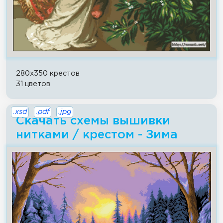
280x350 крестов
31 цветов
.xsd
.pdf
.jpg
Скачать схемы вышивки
нитками / крестом - Зима