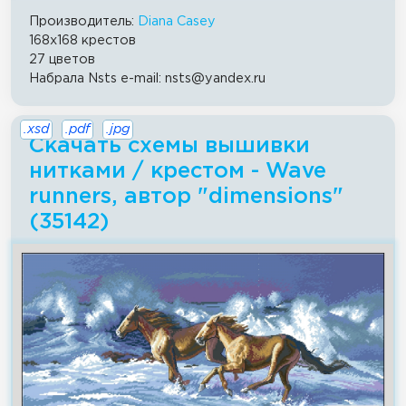
Производитель:
Diana Casey
168x168 крестов
27 цветов
Набрала Nsts e-mail: nsts@yandex.ru
.xsd
.pdf
.jpg
Скачать схемы вышивки
нитками / крестом - Wave
runners, автор "dimensions"
(35142)