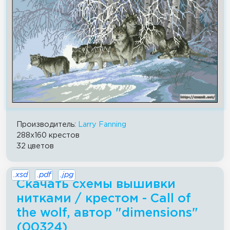
Производитель:
Larry Fanning
288x160 крестов
32 цветов
.xsd
.pdf
.jpg
Скачать схемы вышивки
нитками / крестом - Call of
the wolf, автор "dimensions"
(00324)