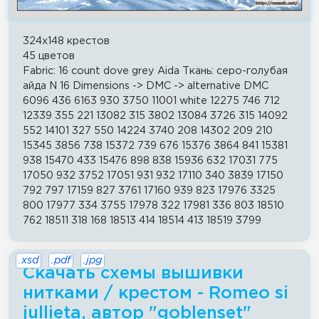
324x148 крестов
45 цветов
Fabric: 16 count dove grey Aida Ткань: серо-голубая
айда N 16 Dimensions -> DMC -> alternative DMC
6096 436 6163 930 3750 11001 white 12275 746 712
12339 355 221 13082 315 3802 13084 3726 315 14092
552 14101 327 550 14224 3740 208 14302 209 210
15345 3856 738 15372 739 676 15376 3864 841 15381
938 15470 433 15476 898 838 15936 632 17031 775
17050 932 3752 17051 931 932 17110 340 3839 17150
792 797 17159 827 3761 17160 939 823 17976 3325
800 17977 334 3755 17978 322 17981 336 803 18510
762 18511 318 168 18513 414 18514 413 18519 3799
.xsd
.pdf
.jpg
Скачать схемы вышивки
нитками / крестом - Romeo si
jullieta, автор "goblenset"