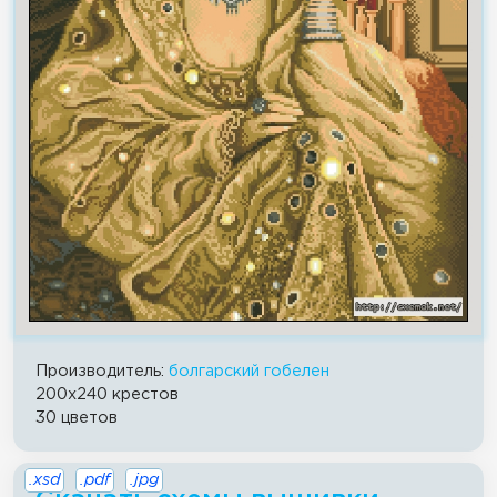
Производитель:
болгарский гобелен
200x240 крестов
30 цветов
.xsd
.pdf
.jpg