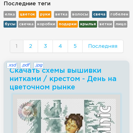
Последние теги
елка
цветок
руки
ветка
волосы
свеча
гобелен
бусы
свечка
коробки
подарки
крылья
ветки
лицо
1
2
3
4
5
Последняя
.xsd
.pdf
.jpg
Скачать схемы вышивки
нитками / крестом - День на
цветочном рынке