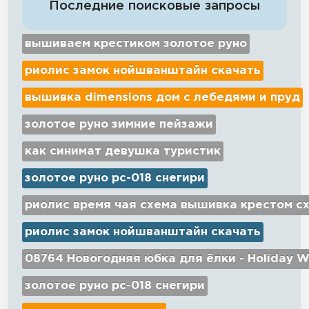
Последние поисковые запросы
вышиваем крестиком золотое руно
риолис замок нойшванштайн скачать
вышивка dimensions дом с лебедями и пруд
золотое руно зимние пейзажи
как синимат девушка туристик
золотое руно рс-018 снегири
риолис время чая схема вышивка крестом с
риолис замок нойшванштайн скачать
08764 Новогодняя юбка для ёлки - Holiday W
золотое руно рс-018 снегири