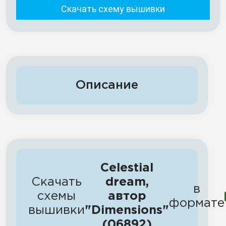
Скачать схему вышивки
Описание
Celestial
Скачать
dream,
в
схемы
автор
формате
вышивки
"Dimensions"
(06892)