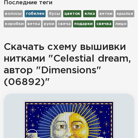
Последние теги
волосы
гобелен
бусы
цветок
елка
ветки
крылья
коробки
ветка
руки
свеча
подарки
свечка
лицо
Скачать схему вышивки
нитками "Celestial dream,
автор "Dimensions"
(06892)"