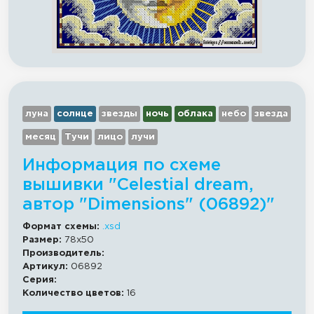
луна
солнце
звезды
ночь
облака
небо
звезда
месяц
Тучи
лицо
лучи
Информация по схеме
вышивки "Celestial dream,
автор "Dimensions" (06892)"
Формат схемы:
.xsd
Размер:
78x50
Производитель:
Артикул:
06892
Серия:
Количество цветов:
16