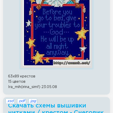
63x89 крестов
15 цветов
Ira_mih(irina_simf) 23.05.08
.xsd
.pdf
.jpg
Скачать схемы вышивки
нитками / крестом - Снеговик