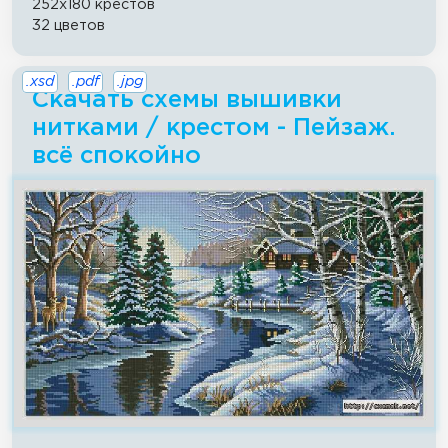
252x180 крестов
32 цветов
.xsd
.pdf
.jpg
Скачать схемы вышивки
нитками / крестом - Пейзаж.
всё спокойно