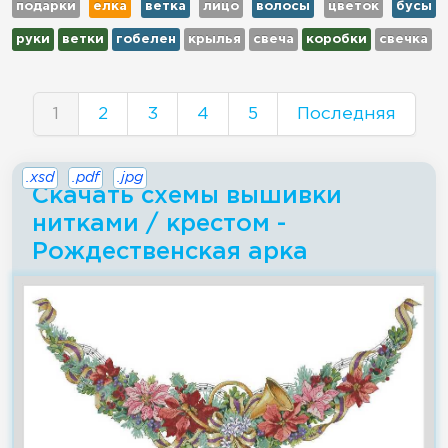
подарки
елка
ветка
лицо
волосы
цветок
бусы
руки
ветки
гобелен
крылья
свеча
коробки
свечка
1
2
3
4
5
Последняя
.xsd
.pdf
.jpg
Скачать схемы вышивки
нитками / крестом -
Рождественская арка