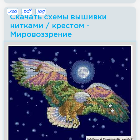
.xsd
.pdf
.jpg
Скачать схемы вышивки
нитками / крестом -
Мировоззрение