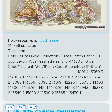
Производитель:
Todd Trainer
144x56 крестов
31 цветов
Gold Petites Gold Collection - Cross Stitch Fabric: 18
count ivory Aida Finished size: 8" x 4" (20 x 10 cm)
Code# Lenght (36"/91cm) Code# Lenght (36"/91cm) -
---- ----------------- ----- ----------------- 11001 4 15360 3
13280 2 12337 1 6963 2 13241 2 13003 2 13242 2 15345
2 13082 1 13336 1 6098 2 13019 1 12293 1 15375 3 14303
1 17004 1 15576 2 14221 1 15376 1 14223 1 15943 2 15388
2 15349 2 15898 2 18390 2 15365 1 15470 1
.xsd
.pdf
.jpg
Скачать схемы вышивки