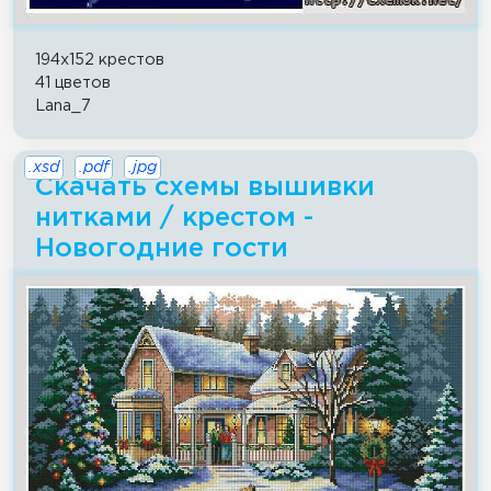
194x152 крестов
41 цветов
Lana_7
.xsd
.pdf
.jpg
Скачать схемы вышивки
нитками / крестом -
Новогодние гости