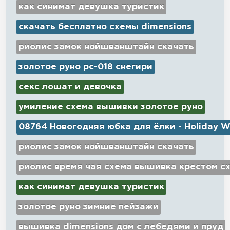
как синимат девушка туристик
скачать бесплатно схемы dimensions
риолис замок нойшванштайн скачать
золотое руно рс-018 снегири
секс лошат и девочка
умиление схема вышивки золотое руно
08764 Новогодняя юбка для ёлки - Holiday W
риолис замок нойшванштайн скачать
риолис время чая схема вышивка крестом с
как синимат девушка туристик
золотое руно зимние пейзажи
вышивка dimensions дом с лебедями и пруд