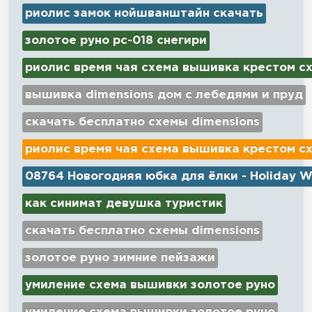
риолис замок нойшванштайн скачать
золотое руно рс-018 снегири
риолис время чая схема вышивка крестом с
вышивка dimensions дом с лебедями и пруд
скачать бесплатно схемы dimensions
риолис время чая схема вышивка крестом с
08764 Новогодняя юбка для ёлки - Holiday W
как синимат девушка туристик
скачать бесплатно схемы dimensions
золотое руно зимние пейзажи
умиление схема вышивки золотое руно