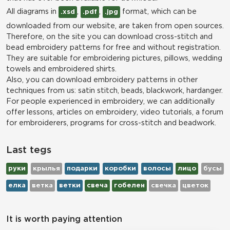
All diagrams in
,
,
format, which can be
.xsd
.pdf
.jpg
downloaded from our website, are taken from open sources.
Therefore, on the site you can download cross-stitch and
bead embroidery patterns for free and without registration.
They are suitable for embroidering pictures, pillows, wedding
towels and embroidered shirts.
Also, you can download embroidery patterns in other
techniques from us: satin stitch, beads, blackwork, hardanger.
For people experienced in embroidery, we can additionally
offer lessons, articles on embroidery, video tutorials, a forum
for embroiderers, programs for cross-stitch and beadwork.
Last tegs
руки
крылья
подарки
коробки
волосы
лицо
бусы
елка
ветка
ветки
свеча
гобелен
свечка
цветок
It is worth paying attention