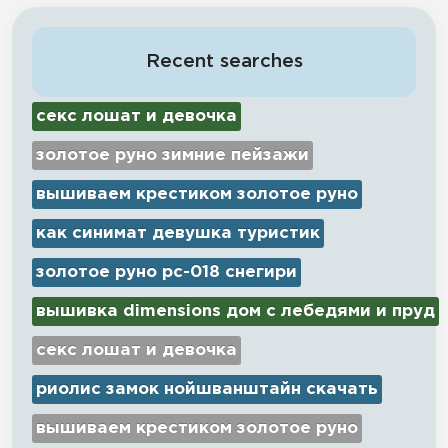
Recent searches
секс лошат и девочка
золотое руно зимние пейзажи
вышиваем крестиком золотое руно
как синимат девушка туристик
золотое руно рс-018 снегири
вышивка dimensions дом с лебедями и пруд
секс лошат и девочка
риолис замок нойшванштайн скачать
вышиваем крестиком золотое руно