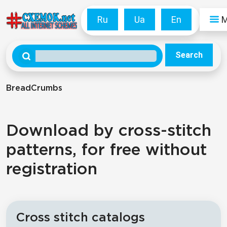
Ru
Ua
En
Search
BreadCrumbs
Download by cross-stitch
patterns, for free without
registration
Cross stitch catalogs