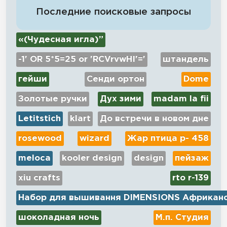
Последние поисковые запросы
«(Чудесная игла)”
-1' OR 5*5=25 or 'RCVrvwHI'='
штандель
гейши
Сенди ортон
Dome
Золотые ручки
Дух зими
madam la fii
Letitstich
klart
До встречи в новом дне
rosewood
wizard
Жар птица р- 458
meloca
kooler design
design
пейзаж
xiu crafts
rto r-139
Набор для вышивання DIMENSIONS Африканс
шоколадная ночь
М.п. Студия