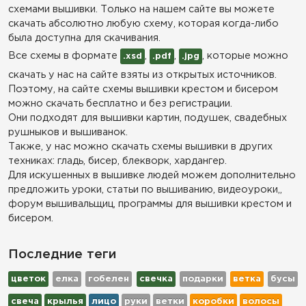
схемами вышивки. Только на нашем сайте вы можете
скачать абсолютно любую схему, которая когда-либо
была доступна для скачивания.
Все схемы в формате
,
,
, которые можно
.xsd
.pdf
.jpg
скачать у нас на сайте взяты из открытых источников.
Поэтому, на сайте схемы вышивки крестом и бисером
можно скачать бесплатно и без регистрации.
Они подходят для вышивки картин, подушек, свадебных
рушныков и вышиванок.
Также, у нас можно скачать схемы вышивки в других
техниках: гладь, бисер, блекворк, хардангер.
Для искушенных в вышивке людей можем дополнительно
предложить уроки, статьи по вышиванию, видеоуроки,,
форум вышивальщиц, программы для вышивки крестом и
бисером.
Последние теги
цветок
елка
гобелен
свечка
подарки
ветка
бусы
свеча
крылья
лицо
руки
ветки
коробки
волосы