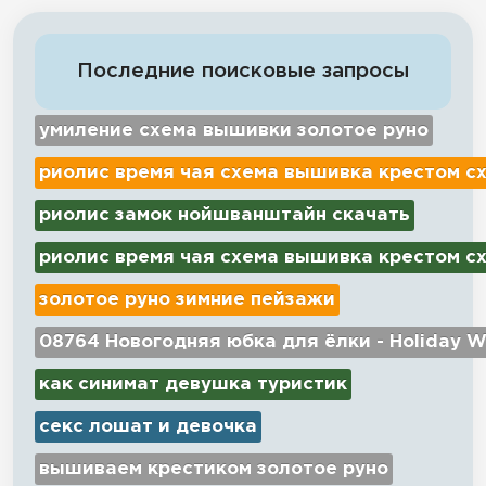
Последние поисковые запросы
умиление схема вышивки золотое руно
риолис время чая схема вышивка крестом с
риолис замок нойшванштайн скачать
риолис время чая схема вышивка крестом с
золотое руно зимние пейзажи
08764 Новогодняя юбка для ёлки - Holiday W
как синимат девушка туристик
секс лошат и девочка
вышиваем крестиком золотое руно