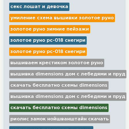
секс лошат и девочка
умиление схема вышивки золотое руно
золотое руно зимние пейзажи
золотое руно рс-018 снегири
золотое руно рс-018 снегири
вышиваем крестиком золотое руно
вышивка dimensions дом с лебедями и пруд
скачать бесплатно схемы dimensions
вышивка dimensions дом с лебедями и пруд
скачать бесплатно схемы dimensions
риолис замок нойшванштайн скачать