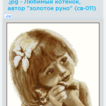
.jpg - Любимый котенок,
автор "золотое руно" (св-011)
.jpg