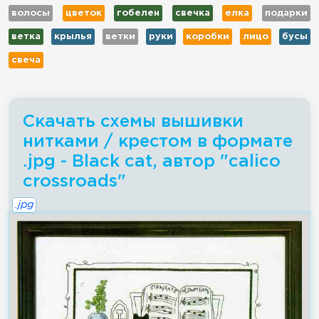
волосы
цветок
гобелен
свечка
елка
подарки
ветка
крылья
ветки
руки
коробки
лицо
бусы
свеча
Скачать схемы вышивки
нитками / крестом в формате
.jpg - Black cat, автор "calico
crossroads"
.jpg