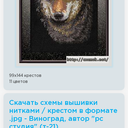
99x144 крестов
11 цветов
Скачать схемы вышивки
нитками / крестом в формате
.jpg - Виноград, автор "рс
студия" (т-21)