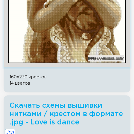
160x230 крестов
14 цветов
Скачать схемы вышивки
нитками / крестом в формате
.jpg - Love is dance
.jpg