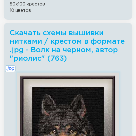
80x100 крестов
10 цветов
Скачать схемы вышивки
нитками / крестом в формате
.jpg - Волк на черном, автор
"риолис" (763)
.jpg