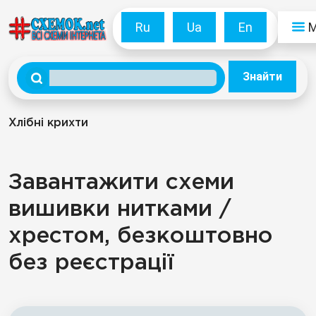
Ru
Ua
En
Знайти
Хлібні крихти
Завантажити схеми
вишивки нитками /
хрестом, безкоштовно
без реєстрації