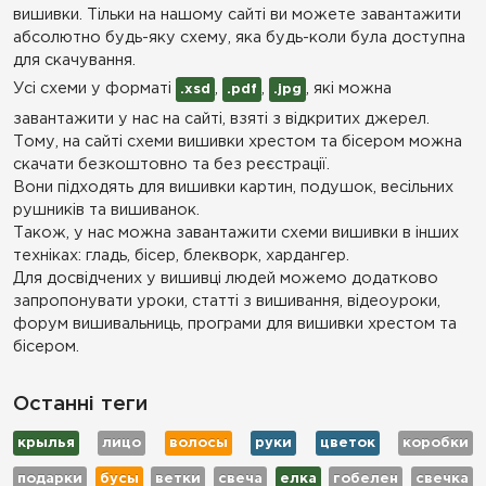
вишивки. Тільки на нашому сайті ви можете завантажити
абсолютно будь-яку схему, яка будь-коли була доступна
для скачування.
Усі схеми у форматі
,
,
, які можна
.xsd
.pdf
.jpg
завантажити у нас на сайті, взяті з відкритих джерел.
Тому, на сайті схеми вишивки хрестом та бісером можна
скачати безкоштовно та без реєстрації.
Вони підходять для вишивки картин, подушок, весільних
рушників та вишиванок.
Також, у нас можна завантажити схеми вишивки в інших
техніках: гладь, бісер, блекворк, хардангер.
Для досвідчених у вишивці людей можемо додатково
запропонувати уроки, статті з вишивання, відеоуроки,
форум вишивальниць, програми для вишивки хрестом та
бісером.
Останні теги
крылья
лицо
волосы
руки
цветок
коробки
подарки
бусы
ветки
свеча
елка
гобелен
свечка