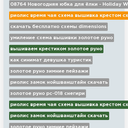
08764 Новогодняя юбка для ёлки - Holiday W
риолис время чая схема вышивка крестом с
скачать бесплатно схемы dimensions
умиление схема вышивки золотое руно
вышиваем крестиком золотое руно
как синимат девушка туристик
золотое руно зимние пейзажи
риолис замок нойшванштайн скачать
золотое руно рс-018 снегири
риолис время чая схема вышивка крестом с
риолис замок нойшванштайн скачать
золотое руно зимние пейзажи