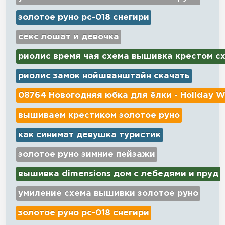
золотое руно рс-018 снегири
секс лошат и девочка
риолис время чая схема вышивка крестом с
риолис замок нойшванштайн скачать
08764 Новогодняя юбка для ёлки - Holiday W
вышиваем крестиком золотое руно
как синимат девушка туристик
золотое руно зимние пейзажи
вышивка dimensions дом с лебедями и пруд
умиление схема вышивки золотое руно
золотое руно рс-018 снегири