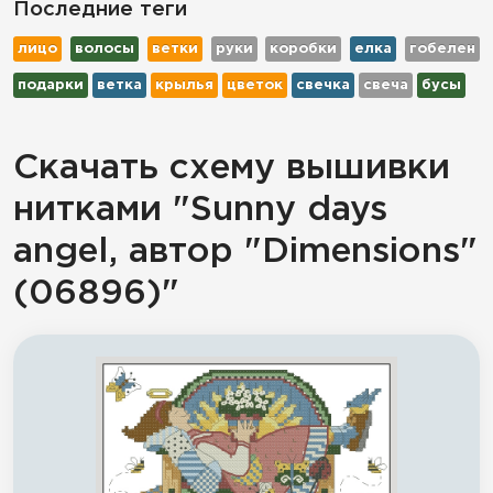
Последние теги
лицо
волосы
ветки
руки
коробки
елка
гобелен
подарки
ветка
крылья
цветок
свечка
свеча
бусы
Скачать схему вышивки
нитками "Sunny days
angel, автор "Dimensions"
(06896)"