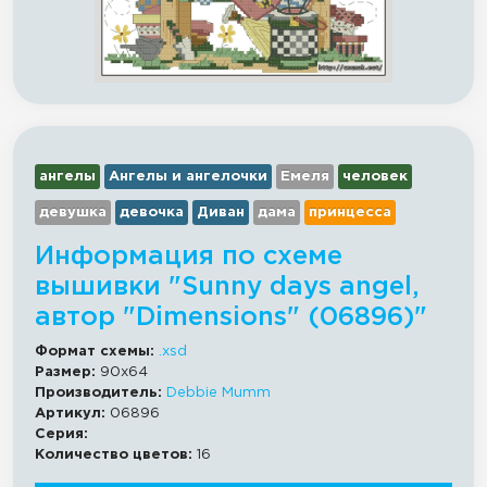
ангелы
Ангелы и ангелочки
Емеля
человек
девушка
девочка
Диван
дама
принцесса
Информация по схеме
вышивки "Sunny days angel,
автор "Dimensions" (06896)"
Формат схемы:
.xsd
Размер:
90x64
Производитель:
Debbie Mumm
Артикул:
06896
Серия:
Количество цветов:
16