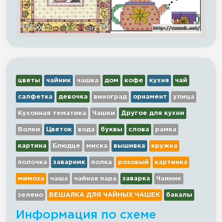
цветы
чайник
чашка
дом
кофе
кухня
чай
салфетка
девочка
виноград
орнамент
улица
Кухонная тематика
Чашки
Другое для кухни
Волки
Цветок
вода
буквы
слова
рамка
картина
Блюдце
миска
вышивка
кружка
полочка
заварник
полка
розовый
картинка
мимоза
чаша
чайная пара
заварка
Чаиник
зелено
ВЕШАЛКА ДЛЯ ЧАЙНЫХ ЧАШЕК
бакалы
Информация по схеме