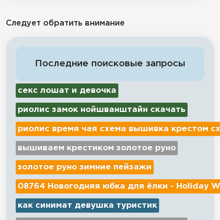
Следует обратить внимание
Последние поисковые запросы
секс лошат и девочка
риолис замок нойшванштайн скачать
риолис время чая схема вышивка крестом с
вышиваем крестиком золотое руно
золотое руно зимние пейзажи
08764 Новогодняя юбка для ёлки - Holiday W
как синимат девушка туристик