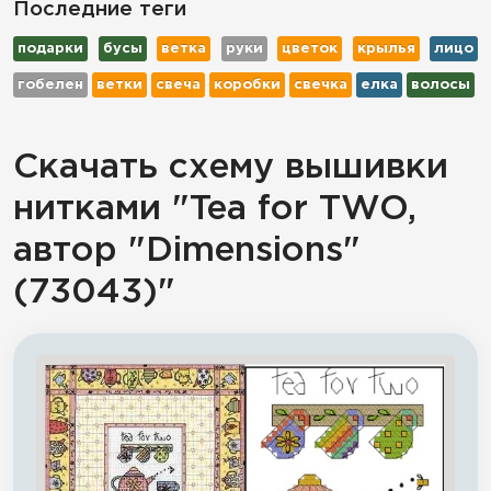
Последние теги
подарки
бусы
ветка
руки
цветок
крылья
лицо
гобелен
ветки
свеча
коробки
свечка
елка
волосы
Скачать схему вышивки
нитками "Tea for TWO,
автор "Dimensions"
(73043)"