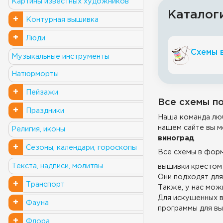
Картины известных художников
Каталог
+
Контурная вышивка
+
Люди
Схемы 
Музыкальные инструменты
Натюрморты
+
Пейзажи
Все схемы по
+
Праздники
Наша команда люб
нашем сайте вы м
Религия, иконы
виноград
.
+
Сезоны, календари, гороскопы
Все схемы в фор
Текста, надписи, молитвы
вышивки крестом 
Они подходят для
+
Транспорт
Также, у нас можн
Для искушенных в
+
Фауна
программы для вы
+
Флора