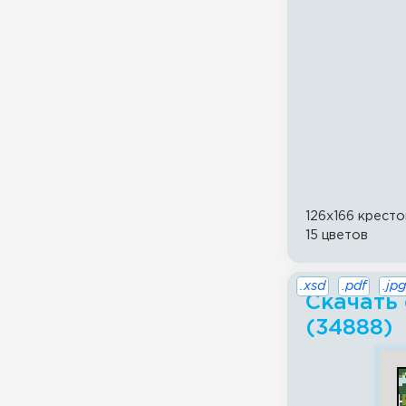
126x166 кресто
15 цветов
.xsd
.pdf
.jpg
Скачать 
(34888)