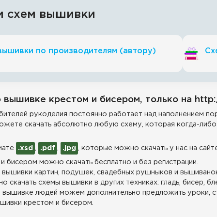
и схем вышивки
вышивки по производителям (автору)
Сх
 вышивке крестом и бисером, только на http:
ителей рукоделия постоянно работает над наполнением пор
ожете скачать абсолютно любую схему, которая когда-либо 
мате
.xsd
,
.pdf
,
.jpg
, которые можно скачать у нас на сайт
и бисером можно скачать бесплатно и без регистрации.
 вышивки картин, подушек, свадебных рушныков и вышиванок
о скачать схемы вышивки в других техниках: гладь, бисер, бл
 вышивке людей можем дополнительно предложить уроки, с
шивки крестом и бисером.