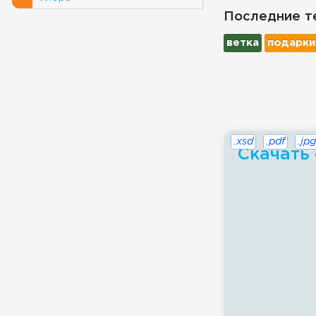
Последние т
ветка
подарки
.xsd
.pdf
.jpg
Скачать