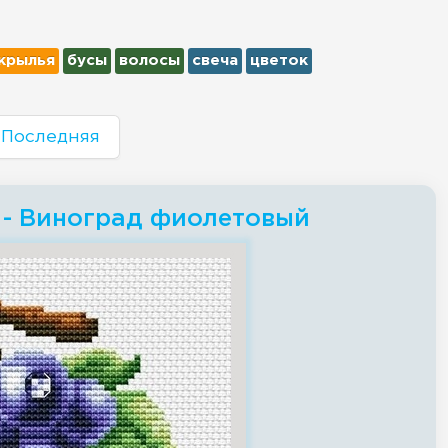
крылья
бусы
волосы
свеча
цветок
Последняя
 - Виноград фиолетовый