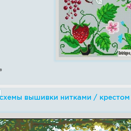
в
схемы вышивки нитками / крестом - 