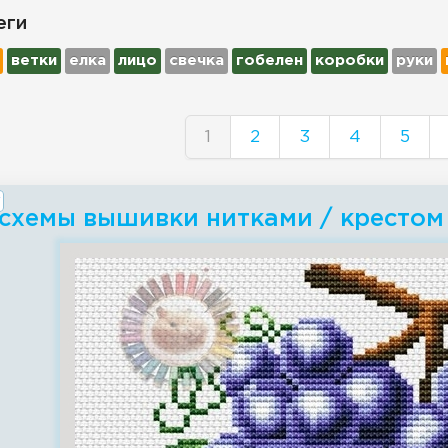
еги
ветки
елка
лицо
свечка
гобелен
коробки
руки
1
2
3
4
5
 схемы вышивки нитками / крестом