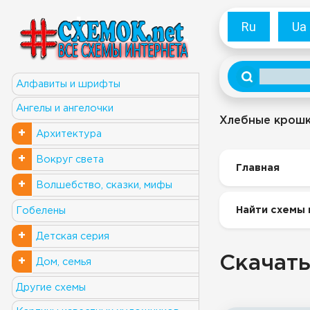
Ru
Ua
Алфавиты и шрифты
Ангелы и ангелочки
Хлебные крош
+
Архитектура
+
Вокруг света
Главная
+
Волшебство, сказки, мифы
Найти схемы 
Гобелены
+
Детская серия
Скачать
+
Дом, семья
Другие схемы