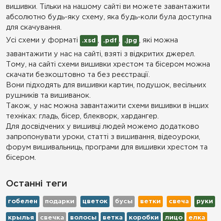
вишивки. Тільки на нашому сайті ви можете завантажити
абсолютно будь-яку схему, яка будь-коли була доступна
для скачування.
Усі схеми у форматі
,
,
, які можна
.xsd
.pdf
.jpg
завантажити у нас на сайті, взяті з відкритих джерел.
Тому, на сайті схеми вишивки хрестом та бісером можна
скачати безкоштовно та без реєстрації.
Вони підходять для вишивки картин, подушок, весільних
рушників та вишиванок.
Також, у нас можна завантажити схеми вишивки в інших
техніках: гладь, бісер, блекворк, хардангер.
Для досвідчених у вишивці людей можемо додатково
запропонувати уроки, статті з вишивання, відеоуроки,
форум вишивальниць, програми для вишивки хрестом та
бісером.
Останні теги
гобелен
подарки
цветок
бусы
ветки
свеча
руки
крылья
свечка
волосы
ветка
коробки
лицо
елка