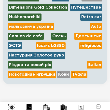
Dimensions Gold Collection
Путешествие
Mukhomorchiki
Retro car
мальовнича україна
Auto
Camion de cafe
Осень
Дименшенс
ЭСТЭ
luca-s b2380
religiosos
Настурция Золотое руно
Різдво та новий рік
italian
Новогодние игрушки
Кони
Туфли