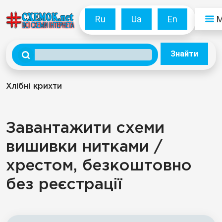
Ru
Ua
En
Знайти
Хлібні крихти
Завантажити схеми
вишивки нитками /
хрестом, безкоштовно
без реєстрації