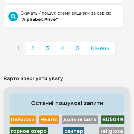
Скачать / пошук схеми вишивки за серією
"
Alphabet Prive"
1
2
3
4
5
Кінець
Варто звернуати увагу
Останні пошукові запити
Пейзажи
Hearts
дольче вита
BU5049
горное озеро
свитер
religiosa