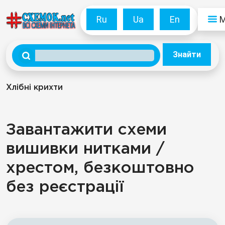
Ru
Ua
En
Знайти
Хлібні крихти
Завантажити схеми
вишивки нитками /
хрестом, безкоштовно
без реєстрації