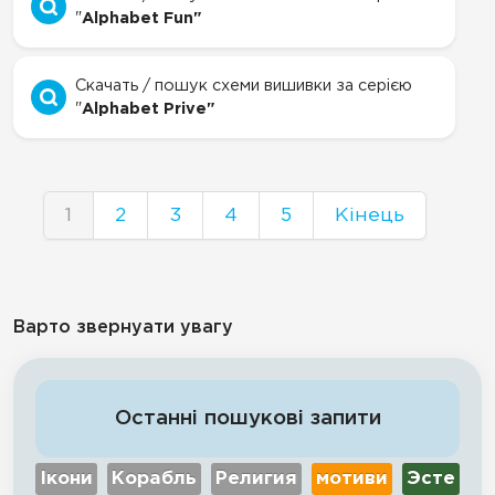
"
Alphabet Fun"
Скачать / пошук схеми вишивки за серією
"
Alphabet Prive"
1
2
3
4
5
Кінець
Варто звернуати увагу
Останні пошукові запити
Ікони
Корабль
Религия
мотиви
Эсте