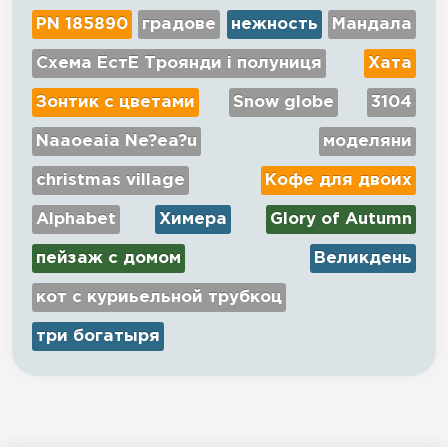
PN 185890
градове
нежность
Мандала
Схема ЕстЕ Троянди і полуниця
Хата
Зонтик с цветами
Snow globe
3104
Naaoeaia Ne?ea?u
моделяни
christmas village
Кофе для двоих
Alphabet
Химера
Glory of Autumn
пейзаж с домом
Великдень
кот с куриьельной трубкоц
три богатыря