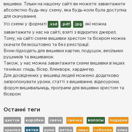
вишивки. Тільки на нашому сайті ви можете завантажити
абсолютно будь-яку схему, яка будь-коли була доступна
для скачування.
Усі схеми у форматі
,
,
, які можна
.xsd
.pdf
.jpg
завантажити у нас на сайті, взяті з відкритих джерел.
Тому, на сайті схеми вишивки хрестом та бісером можна
скачати безкоштовно та без реєстрації.
Вони підходять для вишивки картин, подушок, весільних
рушників та вишиванок.
Також, у нас можна завантажити схеми вишивки в інших
техніках: гладь, бісер, блекворк, хардангер.
Для досвідчених у вишивці людей можемо додатково
запропонувати уроки, статті з вишивання, відеоуроки,
форум вишивальниць, програми для вишивки хрестом та
бісером.
Останні теги
цветок
коробки
свеча
свечка
волосы
подарки
крылья
ветки
руки
ветка
лицо
гобелен
елка