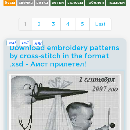
бусы
свечка
ветка
ветки
волосы
гобелен
подарки
1
2
3
4
5
Last
.xsd
.pdf
.jpg
Download embroidery patterns
by cross-stitch in the format
.xsd - Аист прилетел!