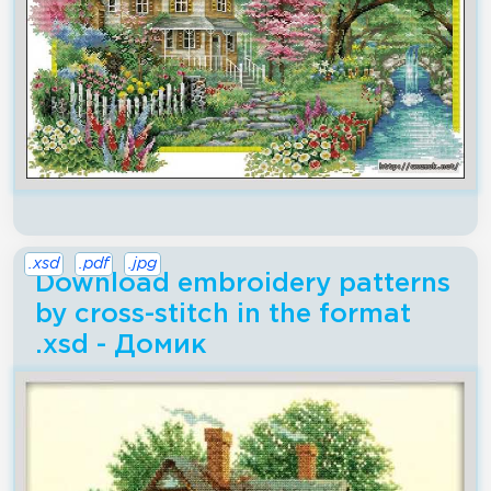
.xsd
.pdf
.jpg
Download embroidery patterns
by cross-stitch in the format
.xsd - Домик