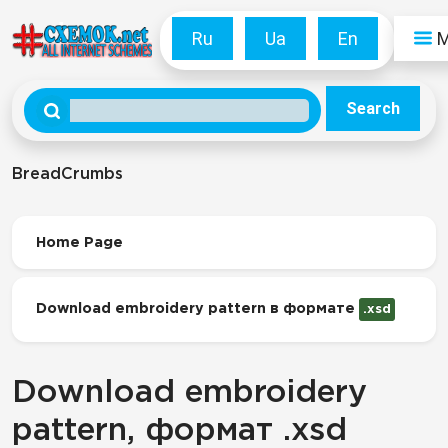
Ru
Ua
En
Search
BreadCrumbs
Home Page
Download embroidery pattern в формате
.xsd
Download embroidery
pattern, формат .xsd