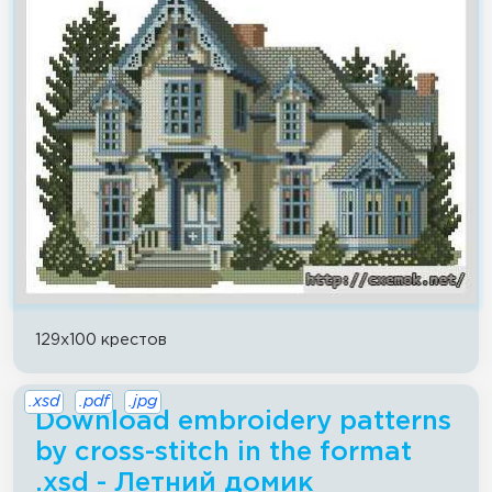
129x100 крестов
.xsd
.pdf
.jpg
Download embroidery patterns
by cross-stitch in the format
.xsd - Летний домик