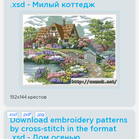
.xsd - Милый коттедж
192x144 крестов
.xsd
.pdf
.jpg
Download embroidery patterns
by cross-stitch in the format
.xsd - Дом осенью