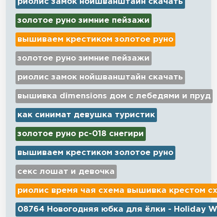
риолис замок нойшванштайн скачать
золотое руно зимние пейзажи
вышиваем крестиком золотое руно
золотое руно зимние пейзажи
риолис замок нойшванштайн скачать
вышивка dimensions дом с лебедями и пруд
как синимат девушка туристик
золотое руно рс-018 снегири
вышиваем крестиком золотое руно
секс лошат и девочка
риолис время чая схема вышивка крестом с
08764 Новогодняя юбка для ёлки - Holiday W