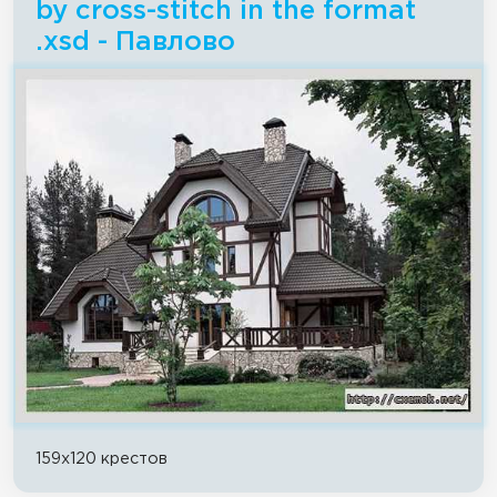
by cross-stitch in the format
.xsd - Павлово
159x120 крестов