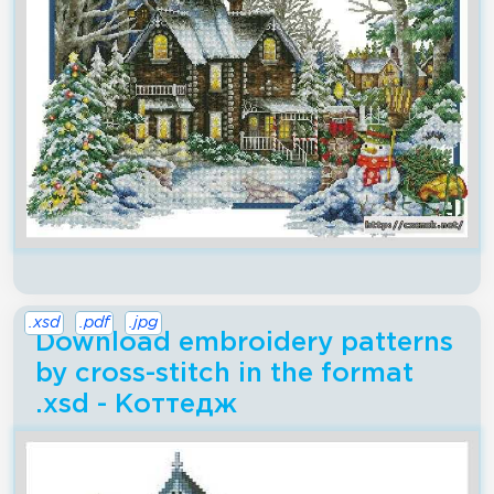
.xsd
.pdf
.jpg
Download embroidery patterns
by cross-stitch in the format
.xsd - Коттедж