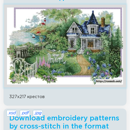
327x217 крестов
.xsd
.pdf
.jpg
Download embroidery patterns
by cross-stitch in the format