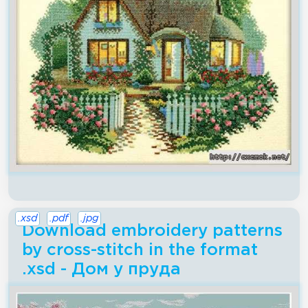
.xsd
.pdf
.jpg
Download embroidery patterns
by cross-stitch in the format
.xsd - Дом у пруда