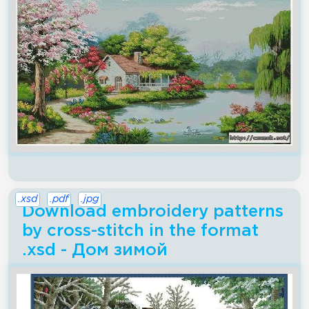
.xsd
.pdf
.jpg
Download embroidery patterns
by cross-stitch in the format
.xsd - Дом зимой