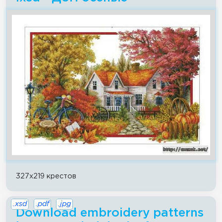
327x219 крестов
.xsd
.pdf
.jpg
Download embroidery patterns