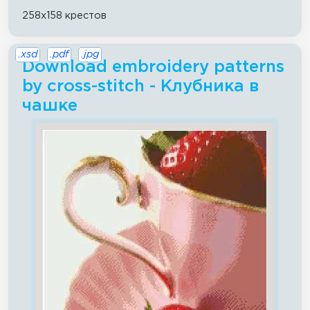
258x158 крестов
.xsd
.pdf
.jpg
Download embroidery patterns
by cross-stitch - Клубника в
чашке