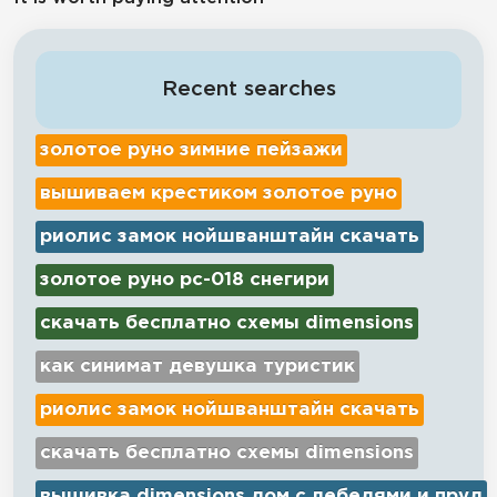
Recent searches
золотое руно зимние пейзажи
вышиваем крестиком золотое руно
риолис замок нойшванштайн скачать
золотое руно рс-018 снегири
скачать бесплатно схемы dimensions
как синимат девушка туристик
риолис замок нойшванштайн скачать
скачать бесплатно схемы dimensions
вышивка dimensions дом с лебедями и пруд