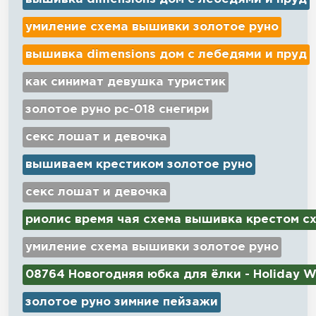
умиление схема вышивки золотое руно
вышивка dimensions дом с лебедями и пруд
как синимат девушка туристик
золотое руно рс-018 снегири
секс лошат и девочка
вышиваем крестиком золотое руно
секс лошат и девочка
риолис время чая схема вышивка крестом с
умиление схема вышивки золотое руно
08764 Новогодняя юбка для ёлки - Holiday W
золотое руно зимние пейзажи