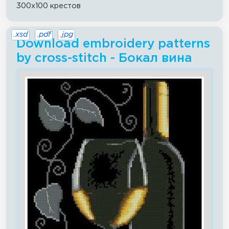
300x100 крестов
.xsd
.pdf
.jpg
Download embroidery patterns
by cross-stitch - Бокал вина