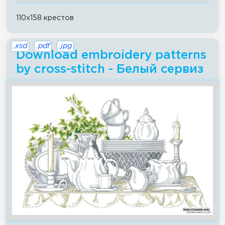
110x158 крестов
.xsd
.pdf
.jpg
Download embroidery patterns
by cross-stitch - Белый сервиз