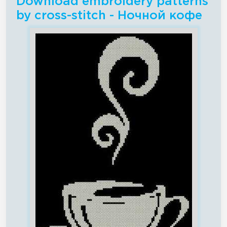
Download embroidery patterns
by cross-stitch - Ночной кофе