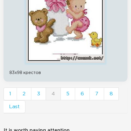
83x98 крестов
1
2
3
4
5
6
7
8
Last
It is worth paying attention