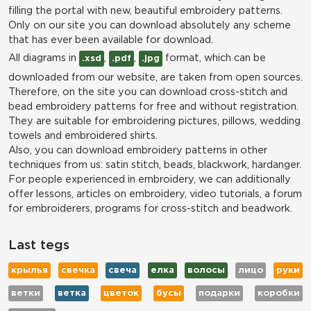
filling the portal with new, beautiful embroidery patterns.
Only on our site you can download absolutely any scheme
that has ever been available for download.
All diagrams in
,
,
format, which can be
.xsd
.pdf
.jpg
downloaded from our website, are taken from open sources.
Therefore, on the site you can download cross-stitch and
bead embroidery patterns for free and without registration.
They are suitable for embroidering pictures, pillows, wedding
towels and embroidered shirts.
Also, you can download embroidery patterns in other
techniques from us: satin stitch, beads, blackwork, hardanger.
For people experienced in embroidery, we can additionally
offer lessons, articles on embroidery, video tutorials, a forum
for embroiderers, programs for cross-stitch and beadwork.
Last tegs
крылья
свечка
свеча
елка
волосы
лицо
руки
ветки
ветка
цветок
бусы
подарки
коробки