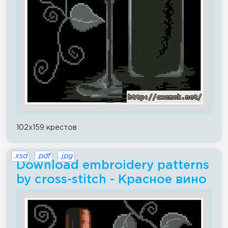
102x159 крестов
.xsd
.pdf
.jpg
Download embroidery patterns
by cross-stitch - Красное вино