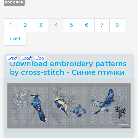
гобелен
1
2
3
4
5
6
7
8
Last
.xsd
.pdf
.jpg
Download embroidery patterns
by cross-stitch - Синие птички