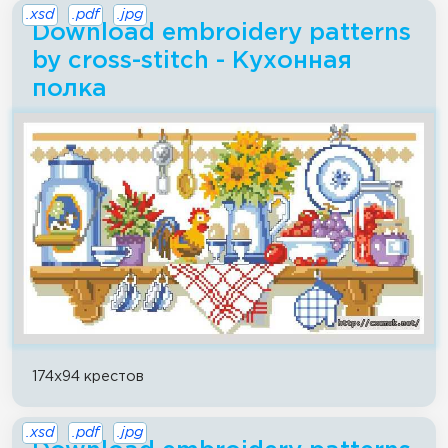
.xsd
.pdf
.jpg
Download embroidery patterns
by cross-stitch - Кухонная
полка
174x94 крестов
.xsd
.pdf
.jpg