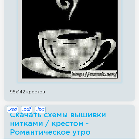
98x142 крестов
.xsd
.pdf
.jpg
Скачать схемы вышивки
нитками / крестом -
Романтическое утро