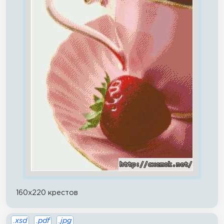
160x220 крестов
.xsd
.pdf
.jpg