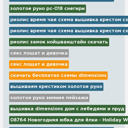
золотое руно рс-018 снегири
риолис время чая схема вышивка крестом с
риолис время чая схема вышивка крестом с
риолис замок нойшванштайн скачать
секс лошат и девочка
секс лошат и девочка
скачать бесплатно схемы dimensions
вышиваем крестиком золотое руно
золотое руно зимние пейзажи
вышивка dimensions дом с лебедями и пруд
08764 Новогодняя юбка для ёлки - Holiday W