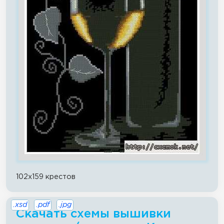
102x159 крестов
.xsd
.pdf
.jpg
Скачать схемы вышивки