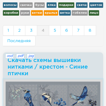
волосы
свечка
бусы
елка
подарки
свеча
цветок
коробки
руки
ветки
крылья
ветка
гобелен
лицо
1
2
3
4
5
6
7
8
Последняя
.xsd
.pdf
.jpg
Скачать схемы вышивки
нитками / крестом - Синие
птички