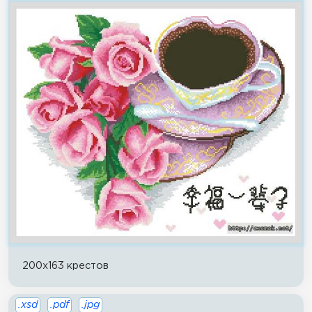
200x163 крестов
.xsd
.pdf
.jpg