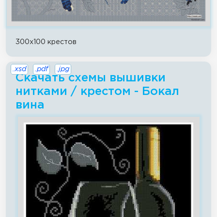
300x100 крестов
.xsd
.pdf
.jpg
Скачать схемы вышивки
нитками / крестом - Бокал
вина