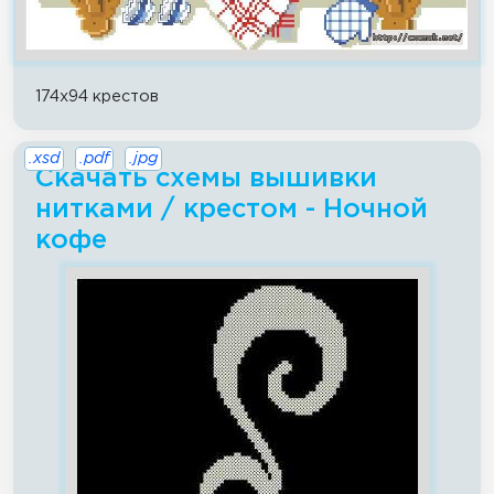
174x94 крестов
.xsd
.pdf
.jpg
Скачать схемы вышивки
нитками / крестом - Ночной
кофе