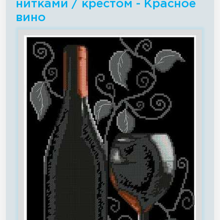
нитками / крестом - Красное
вино