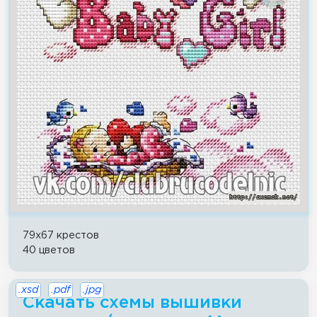
79x67 крестов
40 цветов
.xsd
.pdf
.jpg
Скачать схемы вышивки