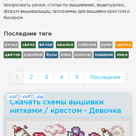
предложить уроки, статьи по вышиванию, видеоуроки,,
форум вышивальщиц, программы для вышивки крестом и
бисером.
Последние теги
ветка
свеча
ветки
крылья
гобелен
руки
свечка
цветок
коробки
бусы
елка
волосы
подарки
лицо
1
2
3
4
5
Последняя
.xsd
.pdf
.jpg
Скачать схемы вышивки
нитками / крестом - Девочка