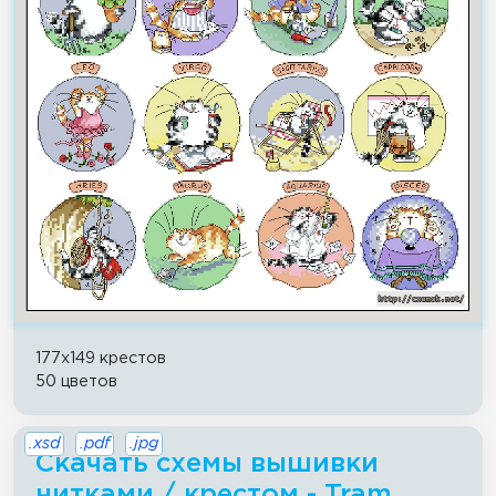
177x149 крестов
50 цветов
.xsd
.pdf
.jpg
Скачать схемы вышивки
нитками / крестом - Tram