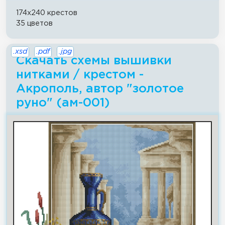
174x240 крестов
35 цветов
.xsd
.pdf
.jpg
Скачать схемы вышивки
нитками / крестом -
Акрополь, автор "золотое
руно" (ам-001)