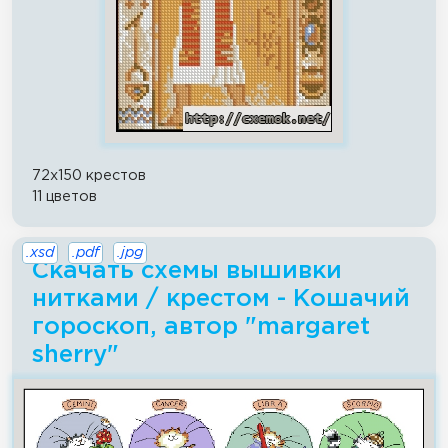
72x150 крестов
11 цветов
.xsd
.pdf
.jpg
Скачать схемы вышивки
нитками / крестом - Кошачий
гороскоп, автор "margaret
sherry"