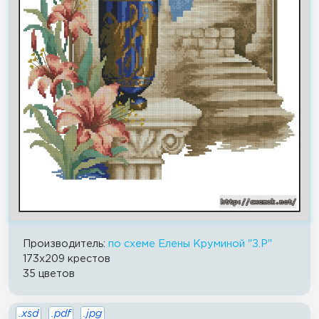
Производитель:
по схеме Елены Круминой "З.Р"
173x209 крестов
35 цветов
.xsd
.pdf
.jpg