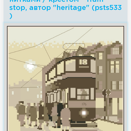
stop, автор "heritage" (psts533
)