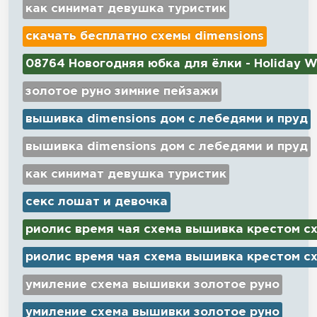
как синимат девушка туристик
скачать бесплатно схемы dimensions
08764 Новогодняя юбка для ёлки - Holiday W
золотое руно зимние пейзажи
вышивка dimensions дом с лебедями и пруд
вышивка dimensions дом с лебедями и пруд
как синимат девушка туристик
секс лошат и девочка
риолис время чая схема вышивка крестом с
риолис время чая схема вышивка крестом с
умиление схема вышивки золотое руно
умиление схема вышивки золотое руно