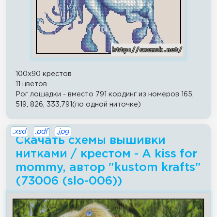
100x90 крестов
11 цветов
Рог лошадки - вместо 791 кординг из номеров 165,
519, 826, 333,791(по одной ниточке)
.xsd
.pdf
.jpg
Скачать схемы вышивки
нитками / крестом - A kiss for
mommy, автор "kustom krafts"
(73006 (slo-006))