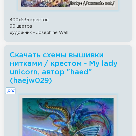
400x535 крестов
90 цветов
художник - Josephine Wall
Скачать схемы вышивки
нитками / крестом - My lady
unicorn, автор "haed"
(haejw029)
.pdf