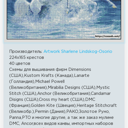
Производитель:
Artwork Sharlene Lindskog-Osorio
224x165 крестов
40 цветов
Схемы для вышивания фирм Dimensions
(США),Kustom Krafts (Канада),Lanarte
(Голландия),Michael Powell
(Великобритания),Mirabilia Designs (США),Mystic
Stitch (США),Anchor (Великобритания),Candamar
Disigns (США),Cross my heart (США),DMC
(Франция),Golden Kite (Швеция),Heritage Stitchcraft
(Великобр.),Permin (Дания),PAKO,Золотое Руно,
Panna,PTO и многие другие, а так же заказ мулине
DMC, Ancor,всех видов канвы, импортных наборов