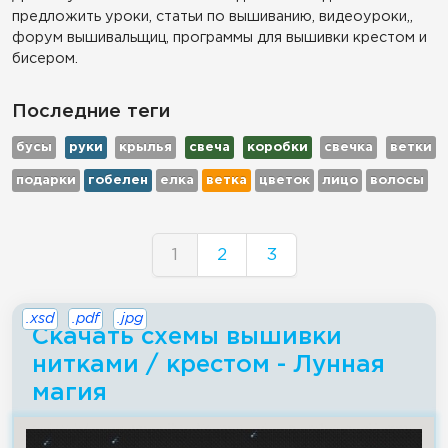
предложить уроки, статьи по вышиванию, видеоуроки,,
форум вышивальщиц, программы для вышивки крестом и
бисером.
Последние теги
бусы
руки
крылья
свеча
коробки
свечка
ветки
подарки
гобелен
елка
ветка
цветок
лицо
волосы
1
2
3
.xsd
.pdf
.jpg
Скачать схемы вышивки
нитками / крестом - Лунная
магия