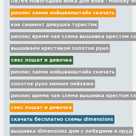
08764 Новогодняя юбка для ёлки - Holiday W
риолис замок нойшванштайн скачать
как синимат девушка туристик
риолис время чая схема вышивка крестом с
вышиваем крестиком золотое руно
секс лошат и девочка
риолис замок нойшванштайн скачать
золотое руно зимние пейзажи
риолис время чая схема вышивка крестом с
секс лошат и девочка
скачать бесплатно схемы dimensions
вышивка dimensions дом с лебедями и пруд