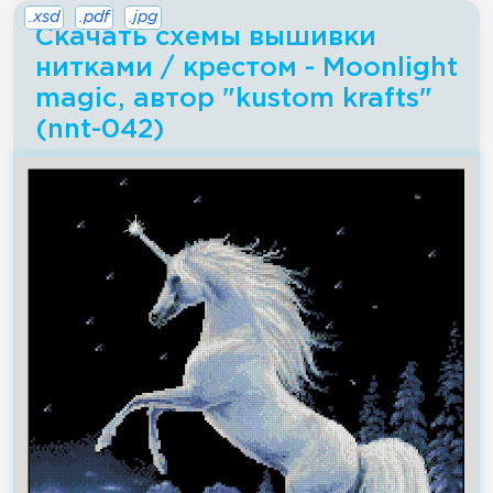
.xsd
.pdf
.jpg
Скачать схемы вышивки
нитками / крестом - Moonlight
magic, автор "kustom krafts"
(nnt-042)