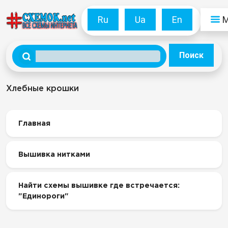
Ru
Ua
En
Поиск
Хлебные крошки
Главная
Вышивка нитками
Найти схемы вышивке где встречается:
"Единороги"