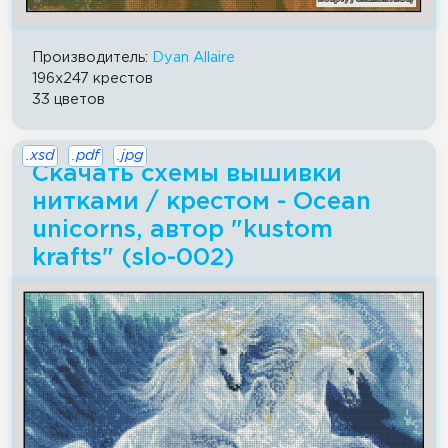
Производитель:
Dyan Allaire
196x247 крестов
33 цветов
.xsd
.pdf
.jpg
Скачать схемы вышивки
нитками / крестом - Ocean
unicorns, автор "kustom
krafts" (slo-002)