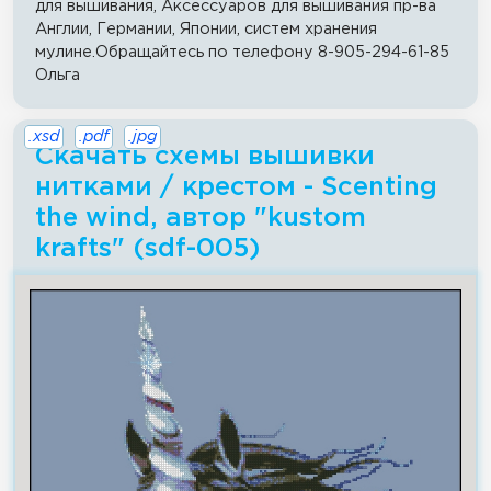
для вышивания, Аксессуаров для вышивания пр-ва
Англии, Германии, Японии, систем хранения
мулине.Обращайтесь по телефону 8-905-294-61-85
Ольга
.xsd
.pdf
.jpg
Скачать схемы вышивки
нитками / крестом - Scenting
the wind, автор "kustom
krafts" (sdf-005)