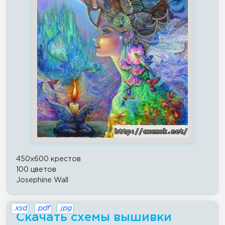
450x600 крестов
100 цветов
Josephine Wall
.xsd
.pdf
.jpg
Скачать схемы вышивки