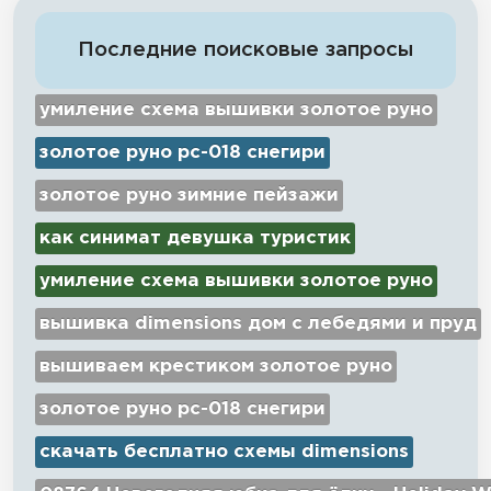
Последние поисковые запросы
умиление схема вышивки золотое руно
золотое руно рс-018 снегири
золотое руно зимние пейзажи
как синимат девушка туристик
умиление схема вышивки золотое руно
вышивка dimensions дом с лебедями и пруд
вышиваем крестиком золотое руно
золотое руно рс-018 снегири
скачать бесплатно схемы dimensions