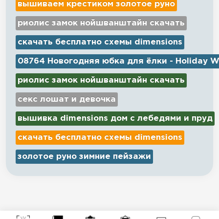
вышиваем крестиком золотое руно
риолис замок нойшванштайн скачать
скачать бесплатно схемы dimensions
08764 Новогодняя юбка для ёлки - Holiday W
риолис замок нойшванштайн скачать
секс лошат и девочка
вышивка dimensions дом с лебедями и пруд
скачать бесплатно схемы dimensions
золотое руно зимние пейзажи