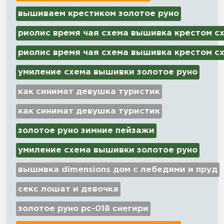
вышиваем крестиком золотое руно
риолис время чая схема вышивка крестом с
риолис время чая схема вышивка крестом с
умиление схема вышивки золотое руно
как синимат девушка туристик
как синимат девушка туристик
золотое руно зимние пейзажи
умиление схема вышивки золотое руно
вышивка dimensions дом с лебедями и пруд
секс лошат и девочка
золотое руно рс-018 снегири