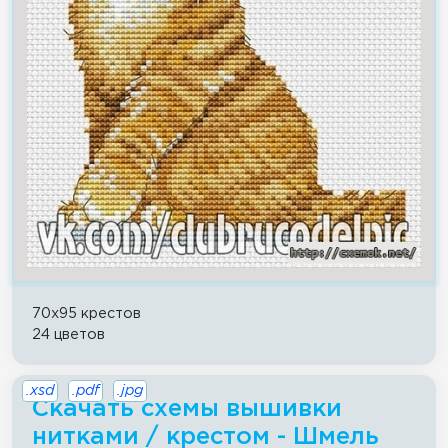
70x95 крестов
24 цветов
.xsd
.pdf
.jpg
Скачать схемы вышивки
нитками / крестом - Шмель