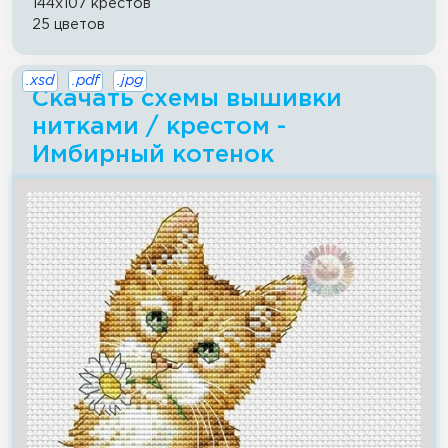
144x107 крестов
25 цветов
.xsd
.pdf
.jpg
Скачать схемы вышивки
нитками / крестом -
Имбирный котенок