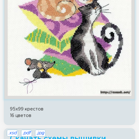
95x99 крестов
16 цветов
.xsd
.pdf
.jpg
Скачать схемы вышивки