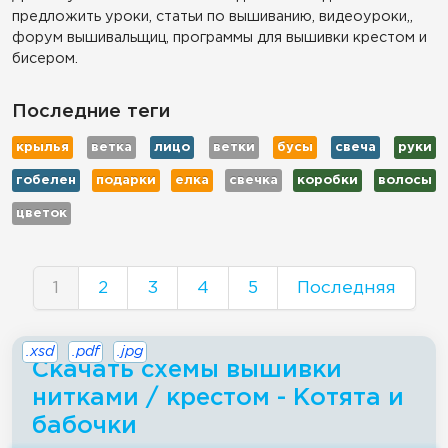
предложить уроки, статьи по вышиванию, видеоуроки,,
форум вышивальщиц, программы для вышивки крестом и
бисером.
Последние теги
крылья
ветка
лицо
ветки
бусы
свеча
руки
гобелен
подарки
елка
свечка
коробки
волосы
цветок
1
2
3
4
5
Последняя
.xsd
.pdf
.jpg
Скачать схемы вышивки
нитками / крестом - Котята и
бабочки