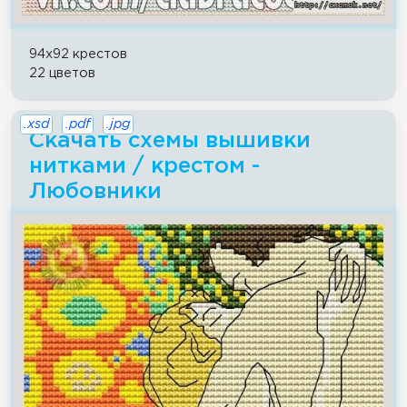
94x92 крестов
22 цветов
.xsd
.pdf
.jpg
Скачать схемы вышивки
нитками / крестом -
Любовники