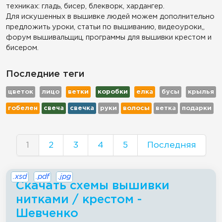
техниках: гладь, бисер, блекворк, хардангер.
Для искушенных в вышивке людей можем дополнительно
предложить уроки, статьи по вышиванию, видеоуроки,,
форум вышивальщиц, программы для вышивки крестом и
бисером.
Последние теги
цветок
лицо
ветки
коробки
елка
бусы
крылья
гобелен
свеча
свечка
руки
волосы
ветка
подарки
1
2
3
4
5
Последняя
.xsd
.pdf
.jpg
Скачать схемы вышивки
нитками / крестом -
Шевченко