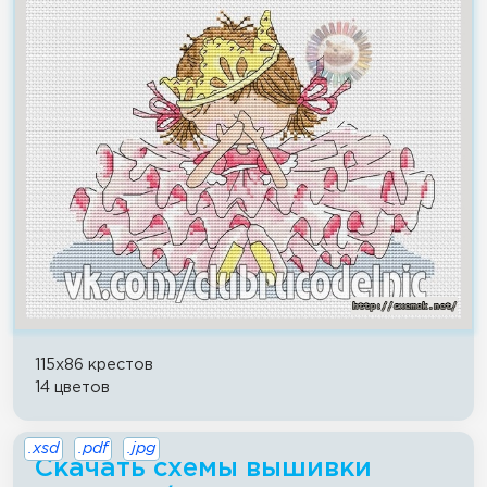
115x86 крестов
14 цветов
.xsd
.pdf
.jpg
Скачать схемы вышивки