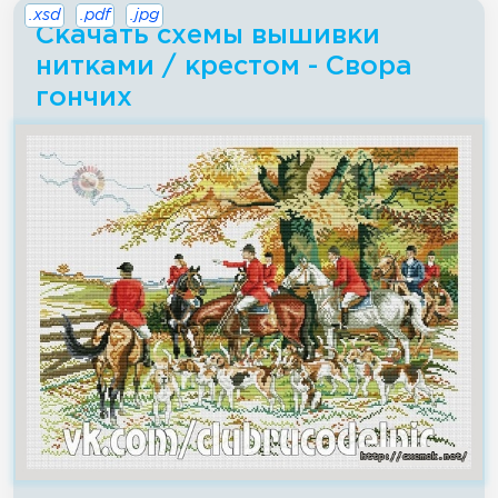
.xsd
.pdf
.jpg
Скачать схемы вышивки
нитками / крестом - Свора
гончих