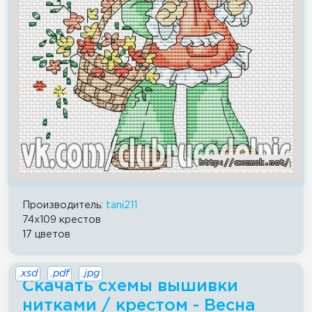
Производитель:
tani211
74x109 крестов
17 цветов
.xsd
.pdf
.jpg
Скачать схемы вышивки
нитками / крестом - Весна