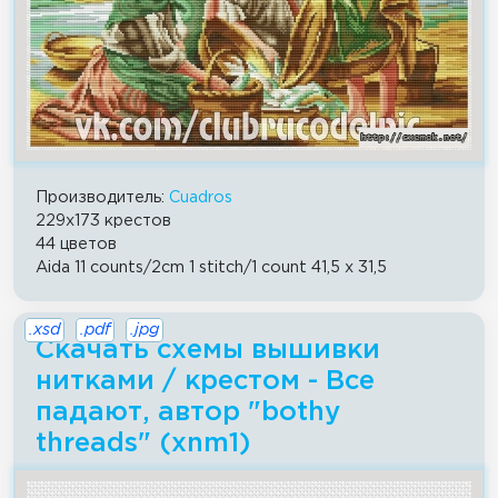
Производитель:
Cuadros
229x173 крестов
44 цветов
Aida 11 counts/2cm 1 stitch/1 count 41,5 x 31,5
.xsd
.pdf
.jpg
Скачать схемы вышивки
нитками / крестом - Все
падают, автор "bothy
threads" (xnm1)