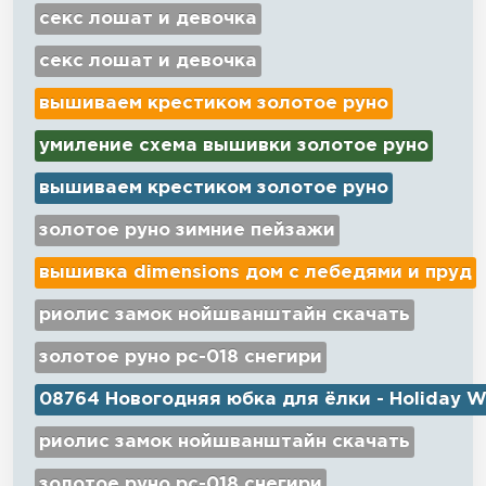
секс лошат и девочка
секс лошат и девочка
вышиваем крестиком золотое руно
умиление схема вышивки золотое руно
вышиваем крестиком золотое руно
золотое руно зимние пейзажи
вышивка dimensions дом с лебедями и пруд
риолис замок нойшванштайн скачать
золотое руно рс-018 снегири
08764 Новогодняя юбка для ёлки - Holiday W
риолис замок нойшванштайн скачать
золотое руно рс-018 снегири