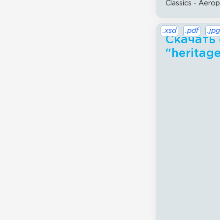
Classics - Aero
.xsd
.pdf
.jpg
Скачать 
"heritage