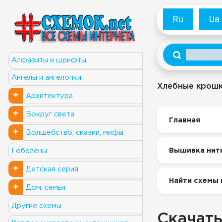
Ru
Ua
Алфавиты и шрифты
Ангелы и ангелочки
Хлебные крош
+
Архитектура
+
Вокруг света
Главная
+
Волшебство, сказки, мифы
Вышивка нит
Гобелены
+
Детская серия
Найти схемы 
+
Дом, семья
Другие схемы
Скачать