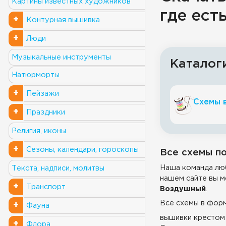
Картины известных художников
где ест
+
Контурная вышивка
+
Люди
Музыкальные инструменты
Каталог
Натюрморты
+
Пейзажи
Схемы 
+
Праздники
Религия, иконы
+
Сезоны, календари, гороскопы
Все схемы по
Наша команда люб
Текста, надписи, молитвы
нашем сайте вы м
+
Транспорт
Воздушный
.
Все схемы в фор
+
Фауна
вышивки крестом 
+
Флора