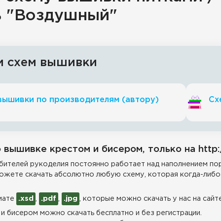
ь "Воздушный"
и схем вышивки
вышивки по производителям (автору)
Сх
 вышивке крестом и бисером, только на http:
ителей рукоделия постоянно работает над наполнением пор
ожете скачать абсолютно любую схему, которая когда-либо 
мате
.xsd
,
.pdf
,
.jpg
, которые можно скачать у нас на сайт
и бисером можно скачать бесплатно и без регистрации.