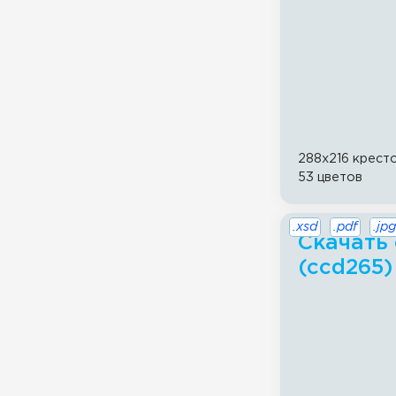
288x216 крест
53 цветов
.xsd
.pdf
.jpg
Скачать 
(ccd265)