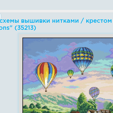
схемы вышивки нитками / крестом -
ons" (35213)