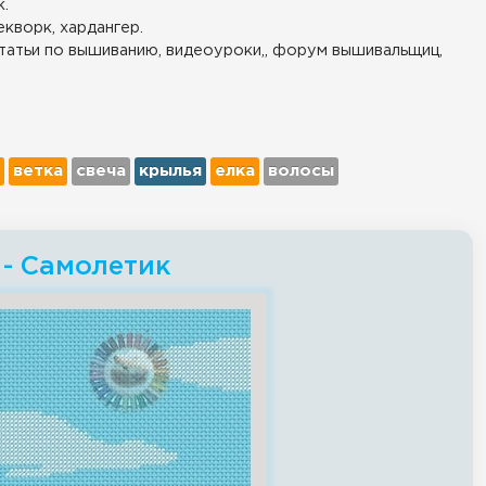
.
екворк, хардангер.
татьи по вышиванию, видеоуроки,, форум вышивальщиц,
ветка
свеча
крылья
елка
волосы
 - Самолетик