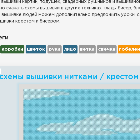
 вышивки картин, подушек, свадебных рушныков и вышиванок
о скачать схемы вышивки в других техниках: гладь, бисер, бл
 вышивке людей можем дополнительно предложить уроки, с
шивки крестом и бисером.
еги
коробки
цветок
руки
лицо
ветки
свечка
гобелен
 схемы вышивки нитками / крестом