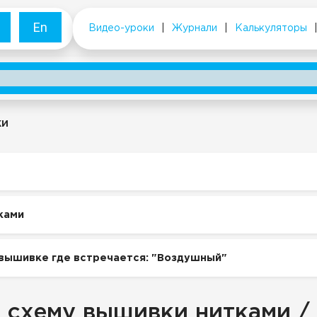
En
Видео-уроки
|
Журнали
|
Калькуляторы
ки
ками
вышивке где встречается: "Воздушный"
 схему вышивки нитками /