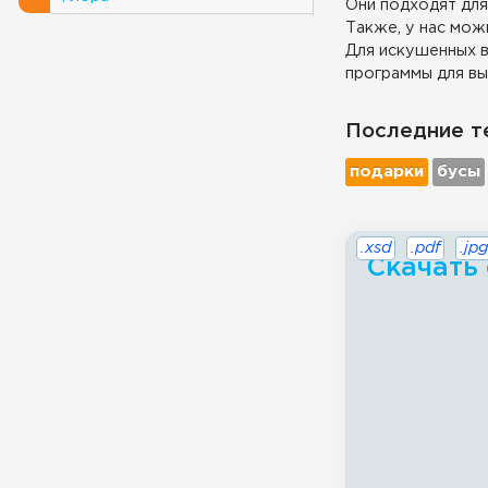
Они подходят для
Также, у нас можн
Для искушенных в
программы для вы
Последние т
подарки
бусы
.xsd
.pdf
.jpg
Скачать