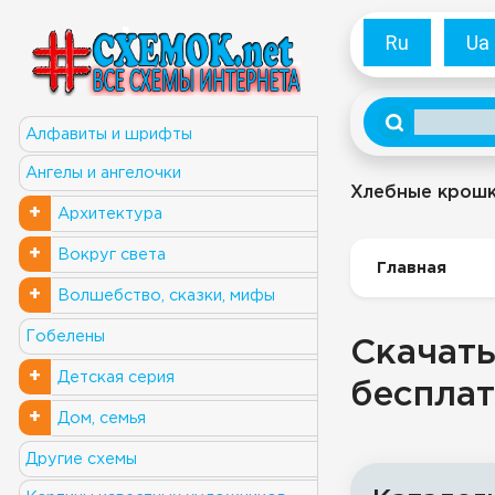
Ru
Ua
Алфавиты и шрифты
Ангелы и ангелочки
Хлебные крош
+
Архитектура
+
Вокруг света
Главная
+
Волшебство, сказки, мифы
Гобелены
Скачать
+
Детская серия
бесплат
+
Дом, семья
Другие схемы