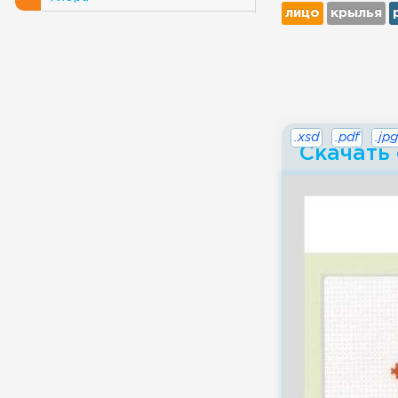
лицо
крылья
.xsd
.pdf
.jpg
Скачать