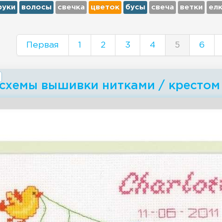
руки
волосы
свечка
цветок
бусы
свеча
ветки
ел
Первая
1
2
3
4
5
6
 схемы вышивки нитками / крестом