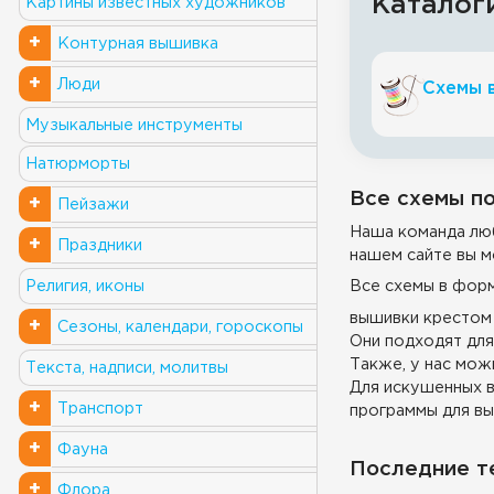
Каталог
Картины известных художников
+
Контурная вышивка
+
Люди
Схемы 
Музыкальные инструменты
Натюрморты
Все схемы по
+
Пейзажи
Наша команда люб
+
Праздники
нашем сайте вы м
Все схемы в фор
Религия, иконы
вышивки крестом 
+
Сезоны, календари, гороскопы
Они подходят для
Также, у нас можн
Текста, надписи, молитвы
Для искушенных в
+
Транспорт
программы для вы
+
Фауна
Последние т
+
Флора