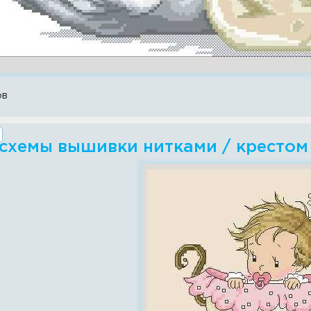
ов
схемы вышивки нитками / крестом 