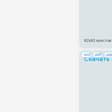
82x82 крестов
.xsd
.pdf
.jpg
Скачать