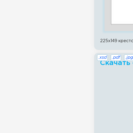
225x149 крест
.xsd
.pdf
.jpg
Скачать 