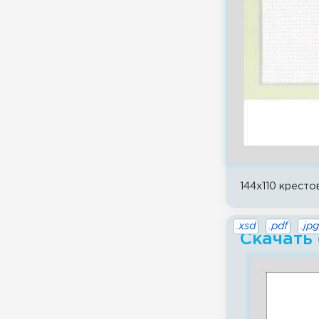
144x110 кресто
.xsd
.pdf
.jpg
Скачать