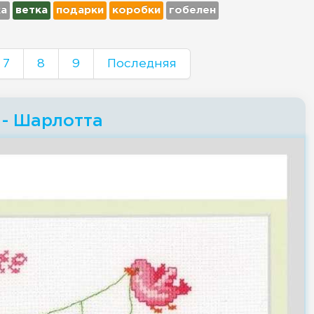
ка
ветка
подарки
коробки
гобелен
7
8
9
Последняя
 - Шарлотта