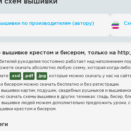
и схем вышивки
вышивки по производителям (автору)
Сх
 вышивке крестом и бисером, только на http:
ителей рукоделия постоянно работает над наполнением пор
ожете скачать абсолютно любую схему, которая когда-либо 
мате
.xsd
,
.pdf
,
.jpg
, которые можно скачать у нас на сайт
и бисером можно скачать бесплатно и без регистрации.
 вышивки картин, подушек, свадебных рушныков и вышиванок
о скачать схемы вышивки в других техниках: гладь, бисер, бл
 вышивке людей можем дополнительно предложить уроки, с
шивки крестом и бисером.
еги