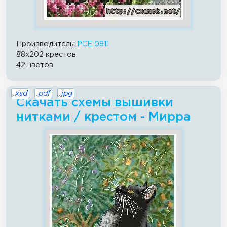
Производитель:
PCE 0811
88x202 крестов
42 цветов
.xsd
.pdf
.jpg
Скачать схемы вышивки
нитками / крестом - Мирра