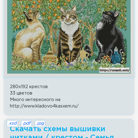
280x192 крестов
33 цветов
Много интересного на
http://www.kladovo4kasxem.ru/
.xsd
.pdf
.jpg
Скачать схемы вышивки
нитками / крестом - Семья