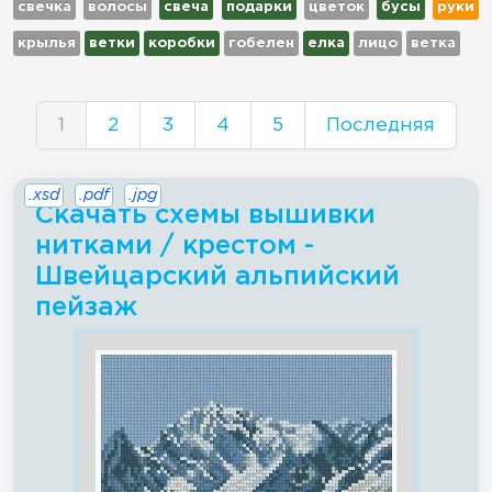
свечка
волосы
свеча
подарки
цветок
бусы
руки
крылья
ветки
коробки
гобелен
елка
лицо
ветка
1
2
3
4
5
Последняя
.xsd
.pdf
.jpg
Скачать схемы вышивки
нитками / крестом -
Швейцарский альпийский
пейзаж