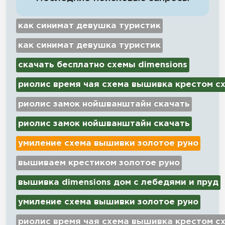
как синимат девушка туристик
как синимат девушка туристик
скачать бесплатно схемы dimensions
риолис время чая схема вышивка крестом с
риолис замок нойшванштайн скачать
риолис замок нойшванштайн скачать
умиление схема вышивки золотое руно
вышиваем крестиком золотое руно
вышивка dimensions дом с лебедями и пруд
умиление схема вышивки золотое руно
риолис время чая схема вышивка крестом с