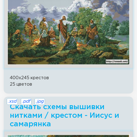
400x245 крестов
25 цветов
.xsd
.pdf
.jpg
Скачать схемы вышивки
нитками / крестом - Иисус и
самарянка