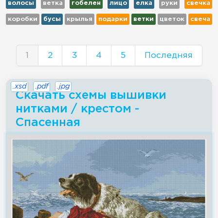
волосы
ветка
гобелен
лицо
елка
руки
свечка
коробки
бусы
крылья
подарки
ветки
цветок
свеча
1
2
3
4
5
Последняя
.xsd
.pdf
.jpg
Скачать схемы вышивки
нитками / крестом -
Спасенная