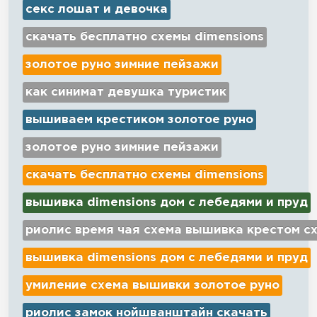
секс лошат и девочка
скачать бесплатно схемы dimensions
золотое руно зимние пейзажи
как синимат девушка туристик
вышиваем крестиком золотое руно
золотое руно зимние пейзажи
скачать бесплатно схемы dimensions
вышивка dimensions дом с лебедями и пруд
риолис время чая схема вышивка крестом с
вышивка dimensions дом с лебедями и пруд
умиление схема вышивки золотое руно
риолис замок нойшванштайн скачать