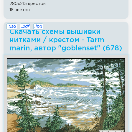
280x215 крестов
18 цветов
.xsd
.pdf
.jpg
Скачать схемы вышивки
нитками / крестом - Tarm
marin, автор "goblenset" (678)