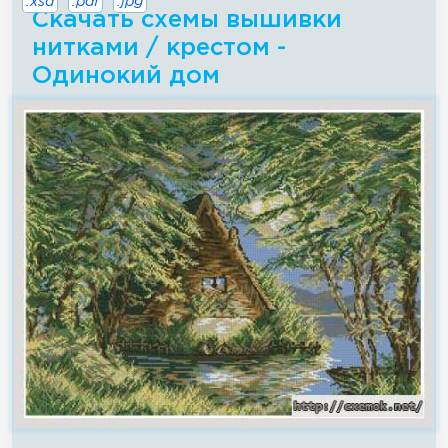
.xsd
.pdf
.jpg
Скачать схемы вышивки
нитками / крестом -
Одинокий дом