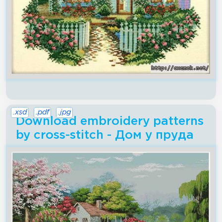
.xsd
.pdf
.jpg
Download embroidery patterns
by cross-stitch - Дом у пруда