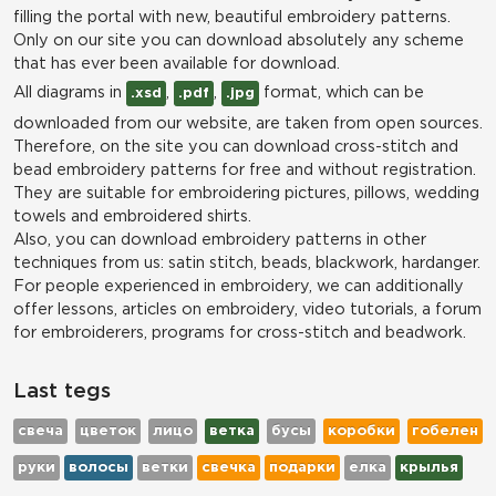
filling the portal with new, beautiful embroidery patterns.
Only on our site you can download absolutely any scheme
that has ever been available for download.
All diagrams in
,
,
format, which can be
.xsd
.pdf
.jpg
downloaded from our website, are taken from open sources.
Therefore, on the site you can download cross-stitch and
bead embroidery patterns for free and without registration.
They are suitable for embroidering pictures, pillows, wedding
towels and embroidered shirts.
Also, you can download embroidery patterns in other
techniques from us: satin stitch, beads, blackwork, hardanger.
For people experienced in embroidery, we can additionally
offer lessons, articles on embroidery, video tutorials, a forum
for embroiderers, programs for cross-stitch and beadwork.
Last tegs
свеча
цветок
лицо
ветка
бусы
коробки
гобелен
руки
волосы
ветки
свечка
подарки
елка
крылья