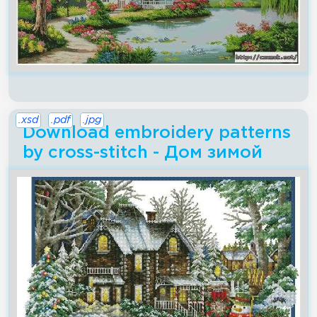
.xsd
.pdf
.jpg
Download embroidery patterns
by cross-stitch - Дом зимой