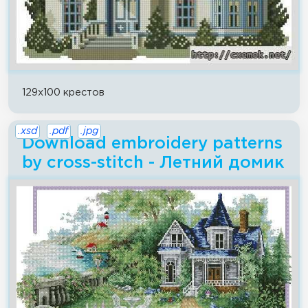
129x100 крестов
.xsd
.pdf
.jpg
Download embroidery patterns
by cross-stitch - Летний домик