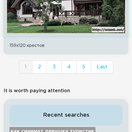
159x120 крестов
1
2
3
4
5
Last
It is worth paying attention
Recent searches
как синимат девушка туристик