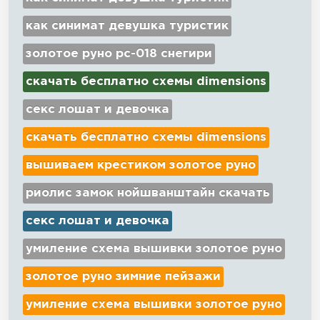
как синимат девушка туристик
золотое руно рс-018 снегири
скачать бесплатно схемы dimensions
секс лошат и девочка
скачать бесплатно схемы dimensions
вышиваем крестиком золотое руно
риолис замок нойшванштайн скачать
секс лошат и девочка
умиление схема вышивки золотое руно
золотое руно зимние пейзажи
умиление схема вышивки золотое руно