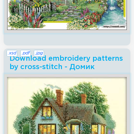
.xsd
.pdf
.jpg
Download embroidery patterns
by cross-stitch - Домик