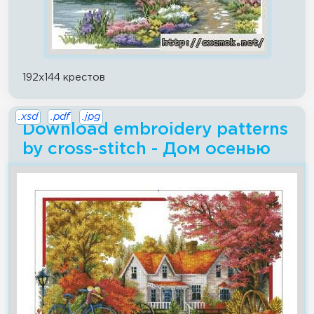
192x144 крестов
.xsd
.pdf
.jpg
Download embroidery patterns
by cross-stitch - Дом осенью