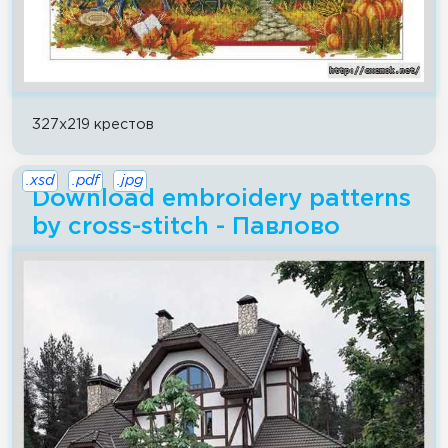
327x219 крестов
.xsd
.pdf
.jpg
Download embroidery patterns
by cross-stitch - Павлово