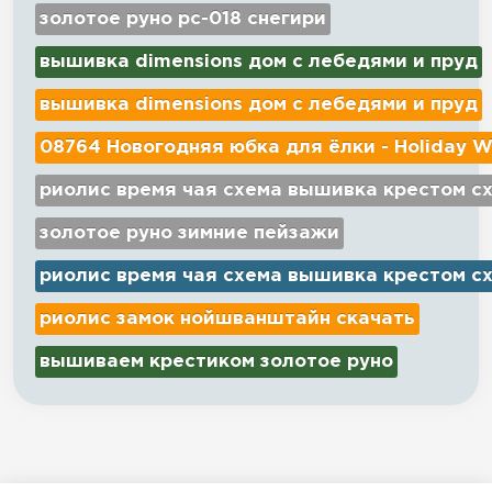
золотое руно рс-018 снегири
вышивка dimensions дом с лебедями и пруд
вышивка dimensions дом с лебедями и пруд
08764 Новогодняя юбка для ёлки - Holiday W
риолис время чая схема вышивка крестом с
золотое руно зимние пейзажи
риолис время чая схема вышивка крестом с
риолис замок нойшванштайн скачать
вышиваем крестиком золотое руно