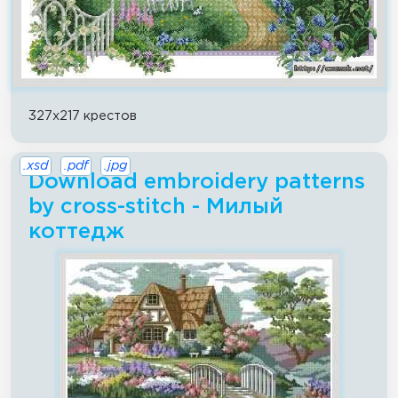
327x217 крестов
.xsd
.pdf
.jpg
Download embroidery patterns
by cross-stitch - Милый
коттедж