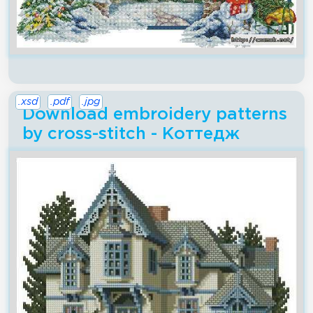
.xsd
.pdf
.jpg
Download embroidery patterns
by cross-stitch - Коттедж