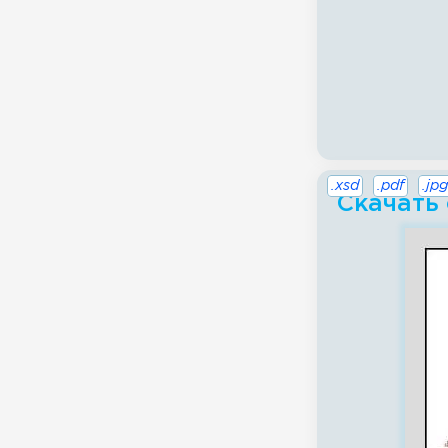
.xsd
.pdf
.jpg
Скачать