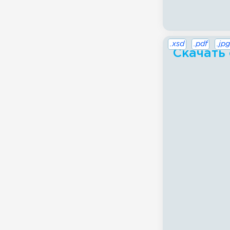
.xsd
.pdf
.jpg
Скачать