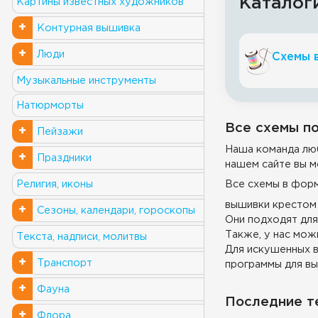
Каталог
Картины известных художников
+
Контурная вышивка
+
Люди
Схемы 
Музыкальные инструменты
Натюрморты
Все схемы по
+
Пейзажи
Наша команда люб
+
Праздники
нашем сайте вы м
Все схемы в фор
Религия, иконы
вышивки крестом 
+
Сезоны, календари, гороскопы
Они подходят для
Также, у нас можн
Текста, надписи, молитвы
Для искушенных в
+
Транспорт
программы для вы
+
Фауна
Последние т
+
Флора