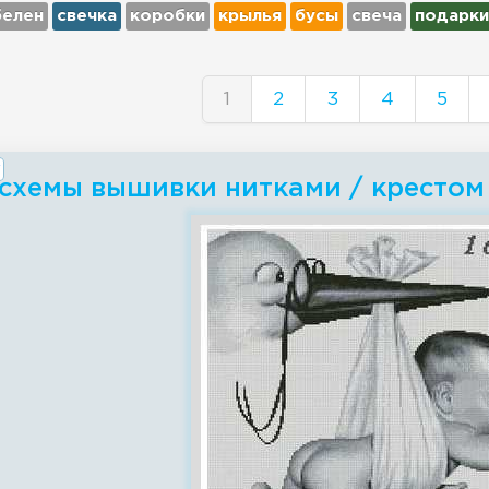
белен
свечка
коробки
крылья
бусы
свеча
подарки
1
2
3
4
5
схемы вышивки нитками / крестом 