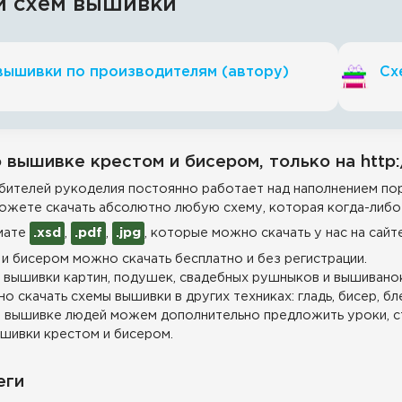
и схем вышивки
вышивки по производителям (автору)
Сх
 вышивке крестом и бисером, только на http:
ителей рукоделия постоянно работает над наполнением пор
ожете скачать абсолютно любую схему, которая когда-либо 
мате
.xsd
,
.pdf
,
.jpg
, которые можно скачать у нас на сайт
и бисером можно скачать бесплатно и без регистрации.
 вышивки картин, подушек, свадебных рушныков и вышиванок
о скачать схемы вышивки в других техниках: гладь, бисер, бл
 вышивке людей можем дополнительно предложить уроки, с
шивки крестом и бисером.
еги