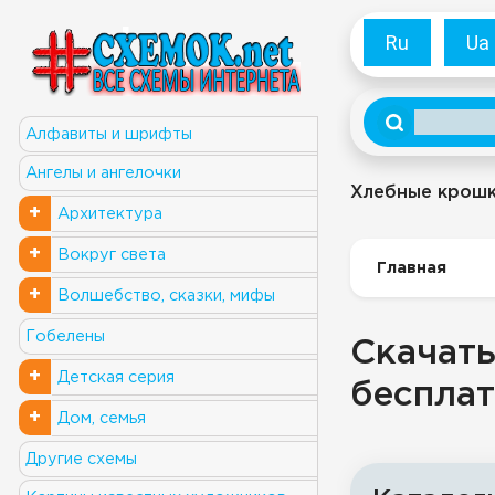
Ru
Ua
Алфавиты и шрифты
Ангелы и ангелочки
Хлебные крош
+
Архитектура
+
Вокруг света
Главная
+
Волшебство, сказки, мифы
Гобелены
Скачать
+
Детская серия
бесплат
+
Дом, семья
Другие схемы