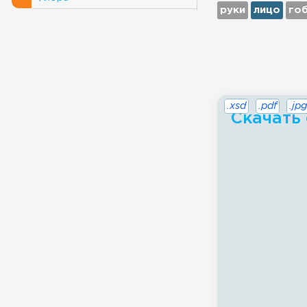
руки
лицо
го
.xsd
.pdf
.jpg
Скачать 