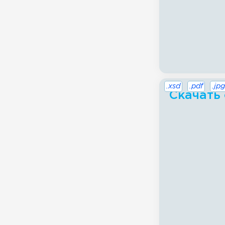
.xsd
.pdf
.jpg
Скачать