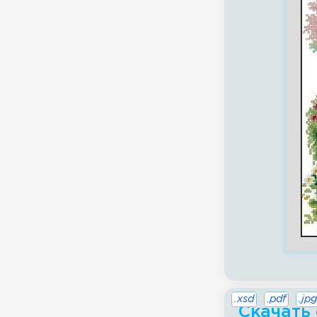
.xsd
.pdf
.jpg
Скачать