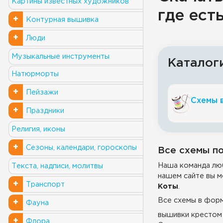
Картины известных художников
где ест
+
Контурная вышивка
+
Люди
Музыкальные инструменты
Каталог
Натюрморты
+
Пейзажи
Схемы 
+
Праздники
Религия, иконы
+
Сезоны, календари, гороскопы
Все схемы по
Наша команда люб
Текста, надписи, молитвы
нашем сайте вы м
+
Транспорт
Коты
.
Все схемы в фор
+
Фауна
вышивки крестом 
+
Флора