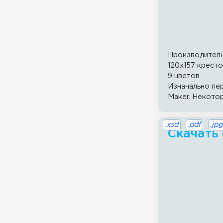
Производител
120x157 крест
9 цветов
Изначально пе
Maker. Некото
.xsd
.pdf
.jpg
Скачать