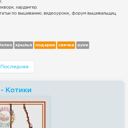
.
екворк, хардангер.
татьи по вышиванию, видеоуроки,, форум вышивальщиц,
белен
крылья
подарки
свечка
руки
Последняя
- Котики