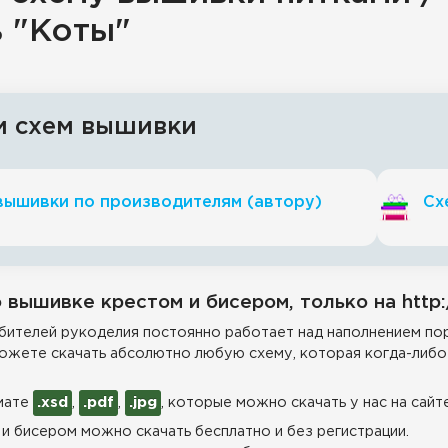
ь "Коты"
и схем вышивки
вышивки по производителям (автору)
Сх
 вышивке крестом и бисером, только на http:
ителей рукоделия постоянно работает над наполнением пор
ожете скачать абсолютно любую схему, которая когда-либо 
мате
.xsd
,
.pdf
,
.jpg
, которые можно скачать у нас на сайт
и бисером можно скачать бесплатно и без регистрации.