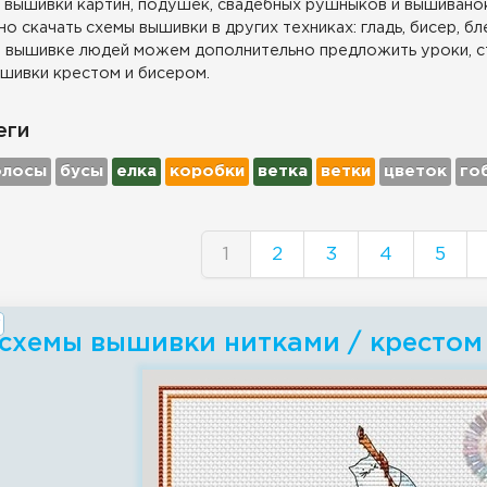
 вышивки картин, подушек, свадебных рушныков и вышиванок
о скачать схемы вышивки в других техниках: гладь, бисер, бл
 вышивке людей можем дополнительно предложить уроки, с
шивки крестом и бисером.
еги
олосы
бусы
елка
коробки
ветка
ветки
цветок
го
1
2
3
4
5
 схемы вышивки нитками / крестом 