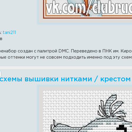
ь:
tani211
ов
ренабор создан с палитрой DMC. Переведено в ПНК им. Киро
рые оттенки могут не совсем подходить именно под эту схем
 схемы вышивки нитками / крестом 