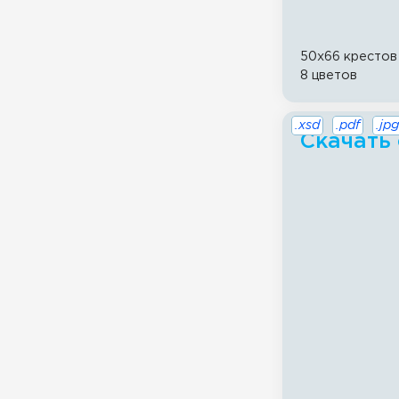
50x66 крестов
8 цветов
.xsd
.pdf
.jpg
Скачать 