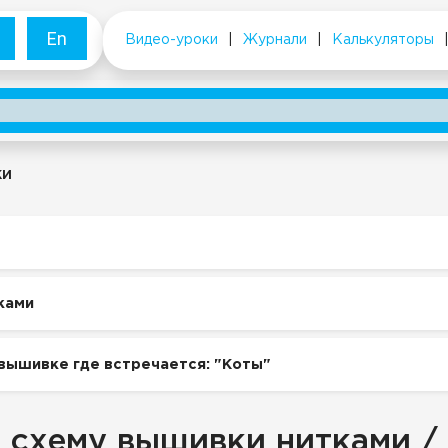
En
Видео-уроки
|
Журнали
|
Калькуляторы
ки
ками
вышивке где встречается: "Коты"
 схему вышивки нитками /