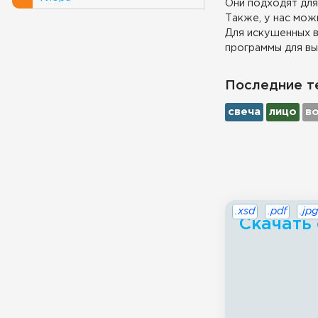
Они подходят для
Также, у нас можн
Для искушенных в
программы для вы
Последние т
свеча
лицо
в
.xsd
.pdf
.jpg
Скачать