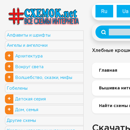
Ru
Ua
Алфавиты и шрифты
Ангелы и ангелочки
Хлебные крош
+
Архитектура
+
Вокруг света
Главная
+
Волшебство, сказки, мифы
Вышивка нит
Гобелены
+
Детская серия
Найти схемы 
+
Дом, семья
Другие схемы
Скачать