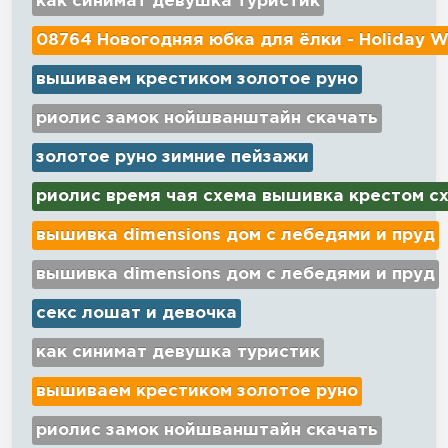
как синимат девушка туристик
08764 Новогодняя юбка для ёлки - Holiday W
вышиваем крестиком золотое руно
риолис замок нойшванштайн скачать
золотое руно зимние пейзажи
риолис время чая схема вышивка крестом с
вышивка dimensions дом с лебедями и пруд
вышивка dimensions дом с лебедями и пруд
секс лошат и девочка
как синимат девушка туристик
вышиваем крестиком золотое руно
риолис замок нойшванштайн скачать