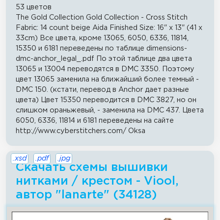
53 цветов
The Gold Collection Gold Collection - Cross Stitch
Fabric: 14 count beige Aida Finished Size: 16" x 13" (41 x
33cm) Все цвета, кроме 13065, 6050, 6336, 11814,
15350 и 6181 переведены по таблице dimensions-
dmc-anchor_legal_.pdf По этой таблице два цвета
13065 и 13004 переводятся в DMC 3350. Поэтому
цвет 13065 заменила на ближайший более темный -
DMC 150. (кстати, перевод в Anchor дает разные
цвета) Цвет 15350 переводится в DMC 3827, но он
слишком ораньжевый, - заменила на DMC 437. Цвета
6050, 6336, 11814 и 6181 переведены на сайте
http://www.cyberstitchers.com/ Oksa
.xsd
.pdf
.jpg
Скачать схемы вышивки
нитками / крестом - Viool,
автор "lanarte" (34128)