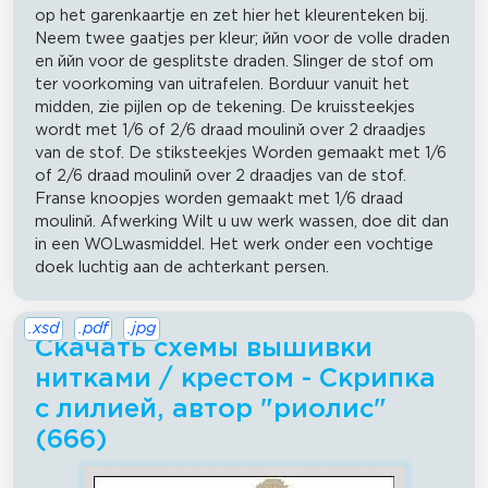
op het garenkaartje en zet hier het kleurenteken bij.
Neem twee gaatjes per kleur; ййn voor de volle draden
en ййn voor de gesplitste draden. Slinger de stof om
ter voorkoming van uitrafelen. Borduur vanuit het
midden, zie pijlen op de tekening. De kruissteekjes
wordt met 1/6 of 2/6 draad moulinй over 2 draadjes
van de stof. De stiksteekjes Worden gemaakt met 1/6
of 2/6 draad moulinй over 2 draadjes van de stof.
Franse knoopjes worden gemaakt met 1/6 draad
moulinй. Afwerking Wilt u uw werk wassen, doe dit dan
in een WOLwasmiddel. Het werk onder een vochtige
doek luchtig aan de achterkant persen.
.xsd
.pdf
.jpg
Скачать схемы вышивки
нитками / крестом - Скрипка
с лилией, автор "риолис"
(666)