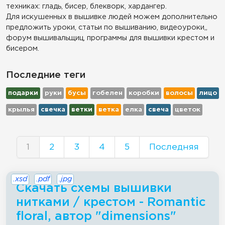
техниках: гладь, бисер, блекворк, хардангер.
Для искушенных в вышивке людей можем дополнительно
предложить уроки, статьи по вышиванию, видеоуроки,,
форум вышивальщиц, программы для вышивки крестом и
бисером.
Последние теги
подарки
руки
бусы
гобелен
коробки
волосы
лицо
крылья
свечка
ветки
ветка
елка
свеча
цветок
1
2
3
4
5
Последняя
.xsd
.pdf
.jpg
Скачать схемы вышивки
нитками / крестом - Romantic
floral, автор "dimensions"