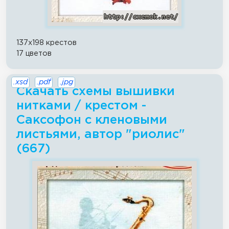
137x198 крестов
17 цветов
.xsd
.pdf
.jpg
Скачать схемы вышивки
нитками / крестом -
Саксофон с кленовыми
листьями, автор "риолис"
(667)