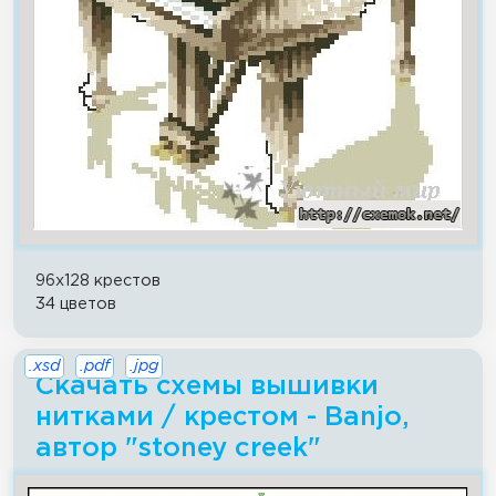
96x128 крестов
34 цветов
.xsd
.pdf
.jpg
Скачать схемы вышивки
нитками / крестом - Banjo,
автор "stoney creek"