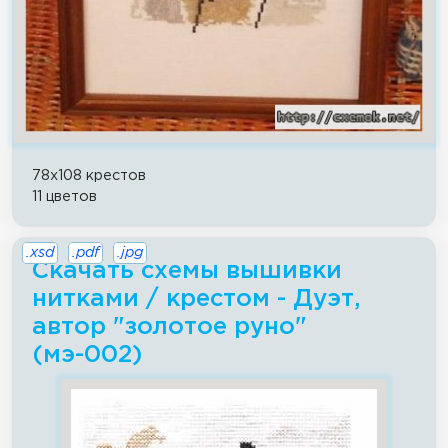
78x108 крестов
11 цветов
.xsd
.pdf
.jpg
Скачать схемы вышивки
нитками / крестом - Дуэт,
автор "золотое руно"
(мэ-002)