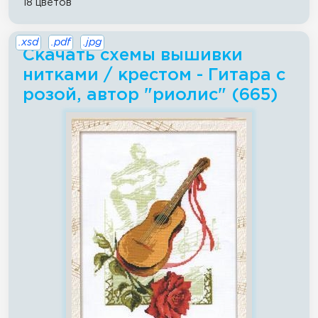
18 цветов
.xsd
.pdf
.jpg
Скачать схемы вышивки
нитками / крестом - Гитара с
розой, автор "риолис" (665)