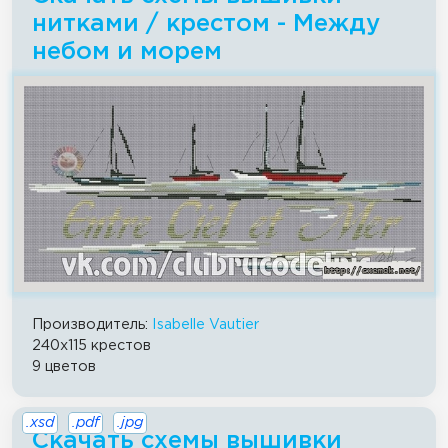
нитками / крестом - Между
небом и морем
Производитель:
Isabelle Vautier
240x115 крестов
9 цветов
.xsd
.pdf
.jpg
Скачать схемы вышивки