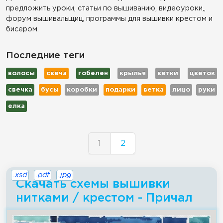
предложить уроки, статьи по вышиванию, видеоуроки,,
форум вышивальщиц, программы для вышивки крестом и
бисером.
Последние теги
волосы
свеча
гобелен
крылья
ветки
цветок
свечка
бусы
коробки
подарки
ветка
лицо
руки
елка
1
2
.xsd
.pdf
.jpg
Скачать схемы вышивки
нитками / крестом - Причал