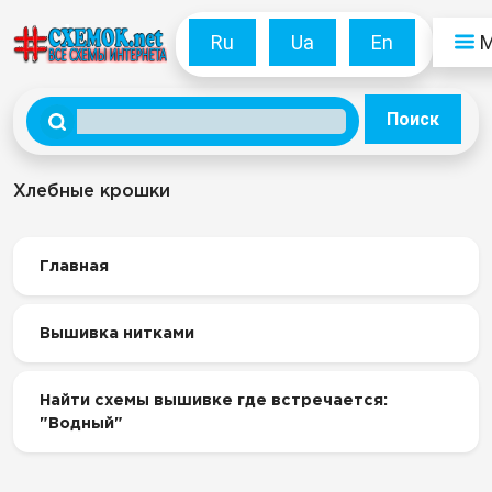
Ru
Ua
En
Поиск
Хлебные крошки
Главная
Вышивка нитками
Найти схемы вышивке где встречается:
"Водный"