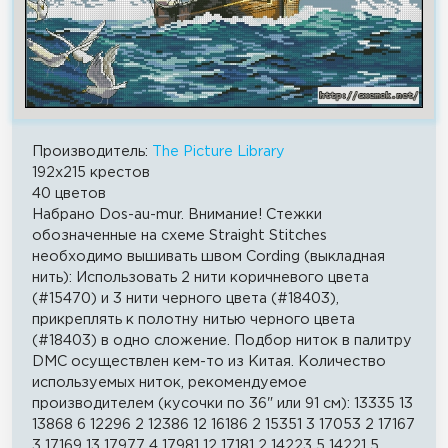
Производитель:
The Picture Library
192x215 крестов
40 цветов
Набрано Dos-au-mur. Внимание! Стежки
обозначенные на схеме Straight Stitches
необходимо вышивать швом Cording (выкладная
нить): Использовать 2 нити коричневого цвета
(#15470) и 3 нити черного цвета (#18403),
прикреплять к полотну нитью черного цвета
(#18403) в одно сложение. Подбор ниток в палитру
DMC осуществлен кем-то из Китая. Количество
используемых ниток, рекомендуемое
производителем (кусочки по 36" или 91 см): 13335 13
13868 6 12296 2 12386 12 16186 2 15351 3 17053 2 17167
3 17169 13 17977 4 17981 12 17181 2 14223 5 14221 5