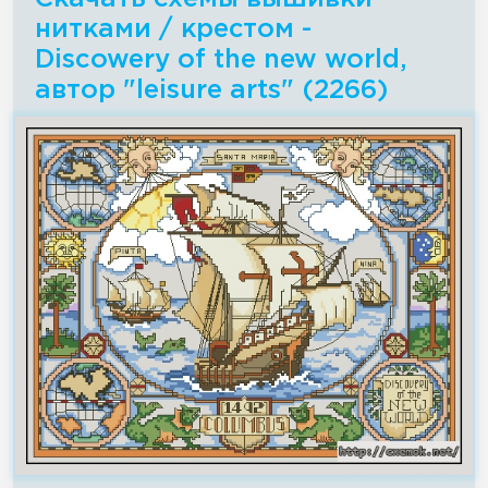
нитками / крестом -
Discowery of the new world,
автор "leisure arts" (2266)