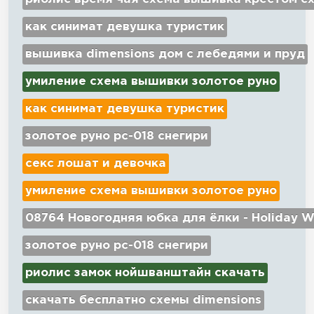
как синимат девушка туристик
вышивка dimensions дом с лебедями и пруд
умиление схема вышивки золотое руно
как синимат девушка туристик
золотое руно рс-018 снегири
секс лошат и девочка
умиление схема вышивки золотое руно
08764 Новогодняя юбка для ёлки - Holiday W
золотое руно рс-018 снегири
риолис замок нойшванштайн скачать
скачать бесплатно схемы dimensions