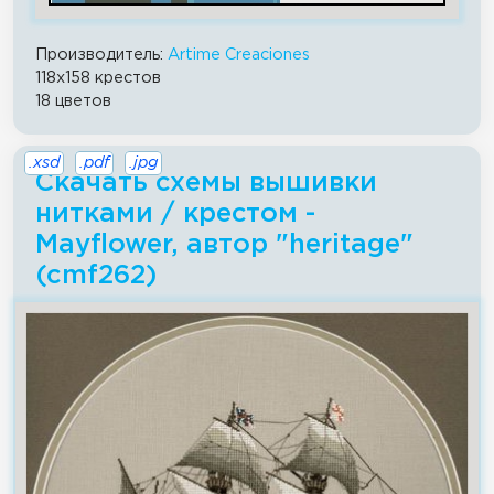
Производитель:
Artime Creaciones
118x158 крестов
18 цветов
.xsd
.pdf
.jpg
Скачать схемы вышивки
нитками / крестом -
Mayflower, автор "heritage"
(cmf262)