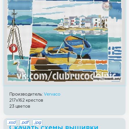
Производитель:
Vervaco
217x162 крестов
23 цветов
.xsd
.pdf
.jpg
Скачать схемы вышивки