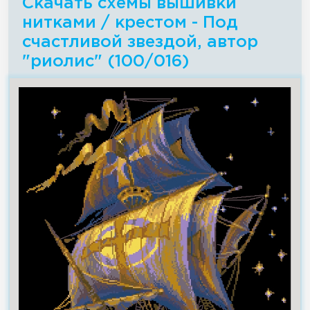
Скачать схемы вышивки
нитками / крестом - Под
счастливой звездой, автор
"риолис" (100/016)