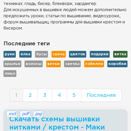
техниках: гладь, бисер, блекворк, хардангер.
Для искушенных в вышивке людей можем дополнительно
предложить уроки, статьи по вышиванию, видеоуроки,,
форум вышивальщиц, программы для вышивки крестом и
бисером.
Последние теги
руки
елка
бусы
свеча
цветок
подарки
ветка
крылья
волосы
ветки
свечка
гобелен
коробки
лицо
1
2
3
4
5
Последняя
.xsd
.pdf
.jpg
Скачать схемы вышивки
нитками / крестом - Маки