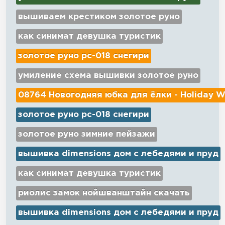
вышиваем крестиком золотое руно
как синимат девушка туристик
золотое руно рс-018 снегири
умиление схема вышивки золотое руно
08764 Новогодняя юбка для ёлки - Holiday W
золотое руно рс-018 снегири
золотое руно зимние пейзажи
вышивка dimensions дом с лебедями и пруд
как синимат девушка туристик
риолис замок нойшванштайн скачать
вышивка dimensions дом с лебедями и пруд