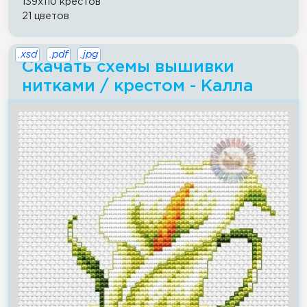
139x110 крестов
21 цветов
.xsd
.pdf
.jpg
Скачать схемы вышивки
нитками / крестом - Калла