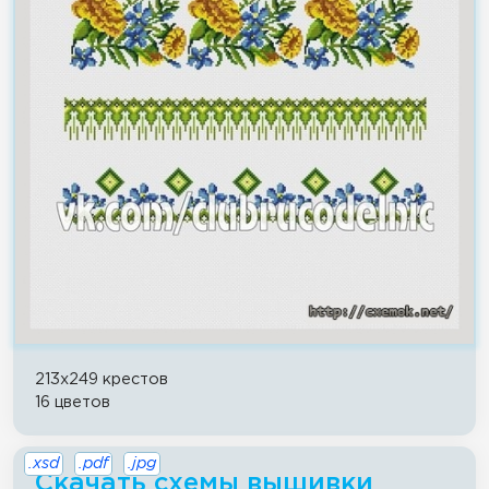
213x249 крестов
16 цветов
.xsd
.pdf
.jpg
Скачать схемы вышивки