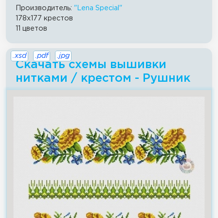
Производитель:
"Lena Special"
178x177 крестов
11 цветов
.xsd
.pdf
.jpg
Скачать схемы вышивки
нитками / крестом - Рушник