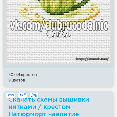
50x54 крестов
9 цветов
.xsd
.pdf
.jpg
Скачать схемы вышивки
нитками / крестом -
Натюрморт чаепитие