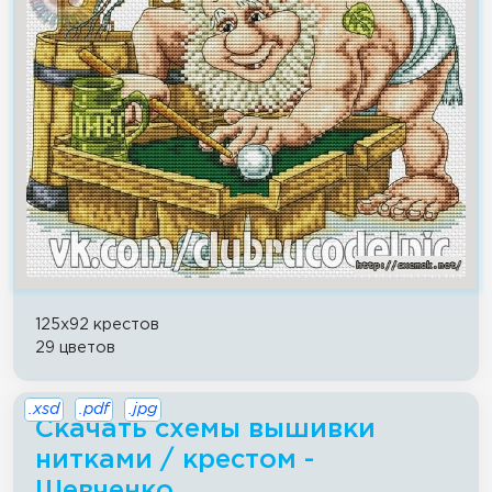
125x92 крестов
29 цветов
.xsd
.pdf
.jpg
Скачать схемы вышивки
нитками / крестом -
Шевченко