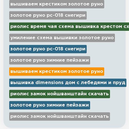
вышиваем крестиком золотое руно
золотое руно рс-018 снегири
риолис время чая схема вышивка крестом с
умиление схема вышивки золотое руно
золотое руно рс-018 снегири
золотое руно зимние пейзажи
вышиваем крестиком золотое руно
вышивка dimensions дом с лебедями и пруд
риолис замок нойшванштайн скачать
золотое руно зимние пейзажи
риолис замок нойшванштайн скачать