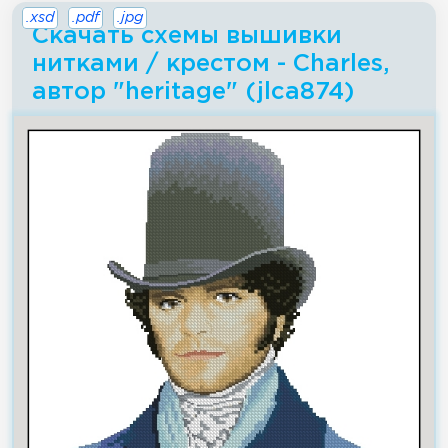
.xsd
.pdf
.jpg
Скачать схемы вышивки
нитками / крестом - Charles,
автор "heritage" (jlca874)