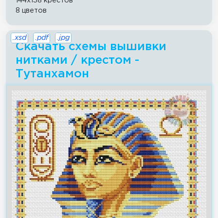
144x138 крестов
8 цветов
.xsd
.pdf
.jpg
Скачать схемы вышивки
нитками / крестом -
Тутанхамон