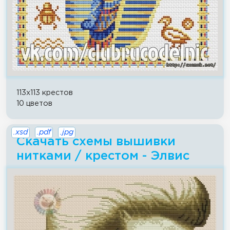
113x113 крестов
10 цветов
.xsd
.pdf
.jpg
Скачать схемы вышивки
нитками / крестом - Элвис