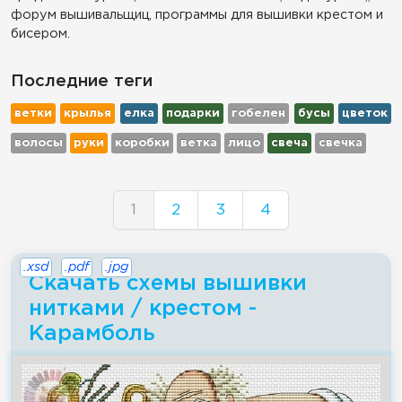
форум вышивальщиц, программы для вышивки крестом и
бисером.
Последние теги
ветки
крылья
елка
подарки
гобелен
бусы
цветок
волосы
руки
коробки
ветка
лицо
свеча
свечка
1
2
3
4
.xsd
.pdf
.jpg
Скачать схемы вышивки
нитками / крестом -
Карамболь