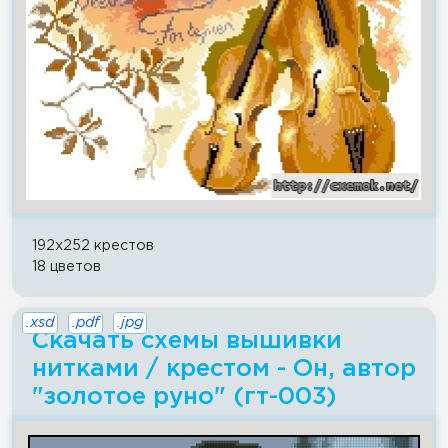
192x252 крестов
18 цветов
.xsd
.pdf
.jpg
Скачать схемы вышивки
нитками / крестом - Он, автор
"золотое руно" (гт-003)