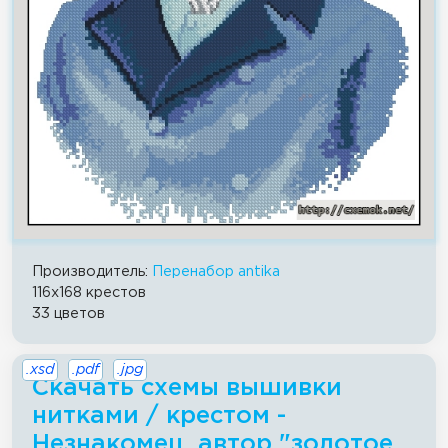
Производитель:
Перенабор antika
116x168 крестов
33 цветов
.xsd
.pdf
.jpg
Скачать схемы вышивки
нитками / крестом -
Незнакомец, автор "золотое