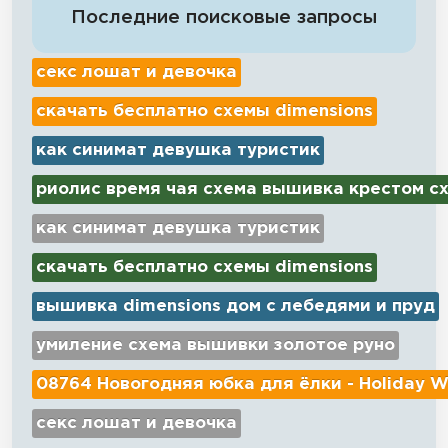
Последние поисковые запросы
секс лошат и девочка
скачать бесплатно схемы dimensions
как синимат девушка туристик
риолис время чая схема вышивка крестом с
как синимат девушка туристик
скачать бесплатно схемы dimensions
вышивка dimensions дом с лебедями и пруд
умиление схема вышивки золотое руно
08764 Новогодняя юбка для ёлки - Holiday W
секс лошат и девочка