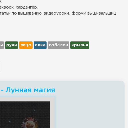
.
екворк, хардангер.
татьи по вышиванию, видеоуроки,, форум вышивальщиц,
ы
руки
лицо
елка
гобелен
крылья
- Лунная магия