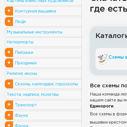
Картины известных художников
где ест
+
Контурная вышивка
+
Люди
Музыкальные инструменты
Каталог
Натюрморты
+
Пейзажи
Схемы 
+
Праздники
Религия, иконы
+
Сезоны, календари, гороскопы
Все схемы по
Наша команда люб
Текста, надписи, молитвы
нашем сайте вы м
+
Транспорт
Единороги
.
Все схемы в фор
+
Фауна
вышивки крестом 
+
Флора