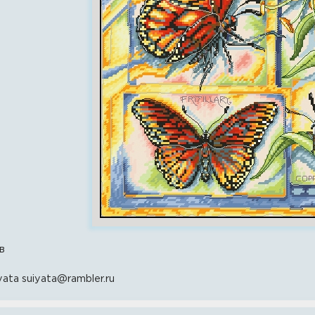
в
ata suiyata@rambler.ru