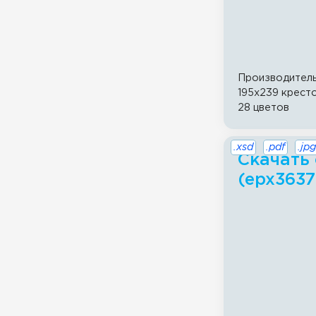
Производител
195x239 крест
28 цветов
.xsd
.pdf
.jpg
Скачать 
(epx3637