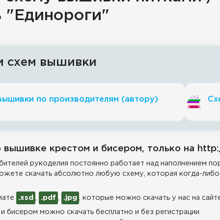
ь "Единороги"
и схем вышивки
вышивки по производителям (автору)
Сх
 вышивке крестом и бисером, только на http:
ителей рукоделия постоянно работает над наполнением пор
ожете скачать абсолютно любую схему, которая когда-либо 
мате
.xsd
,
.pdf
,
.jpg
, которые можно скачать у нас на сайт
и бисером можно скачать бесплатно и без регистрации.