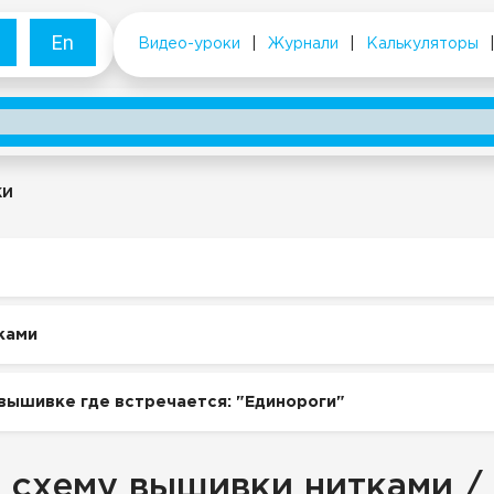
En
Видео-уроки
|
Журнали
|
Калькуляторы
ки
ками
вышивке где встречается: "Единороги"
 схему вышивки нитками /