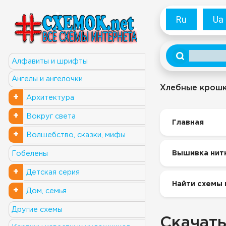
Ru
Ua
Алфавиты и шрифты
Ангелы и ангелочки
Хлебные крош
+
Архитектура
+
Вокруг света
Главная
+
Волшебство, сказки, мифы
Вышивка нит
Гобелены
+
Детская серия
Найти схемы 
+
Дом, семья
Другие схемы
Скачать