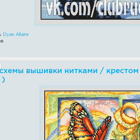
ь:
Dyan Allaire
ов
схемы вышивки нитками / крестом - 
 )