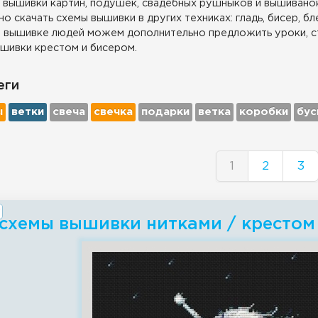
 вышивки картин, подушек, свадебных рушныков и вышиванок
о скачать схемы вышивки в других техниках: гладь, бисер, бл
 вышивке людей можем дополнительно предложить уроки, с
шивки крестом и бисером.
еги
ы
ветки
свеча
свечка
подарки
ветка
коробки
бус
1
2
3
 схемы вышивки нитками / крестом 