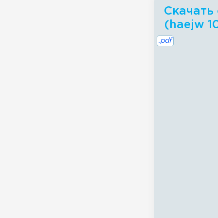
Скачать 
(haejw 1
.pdf