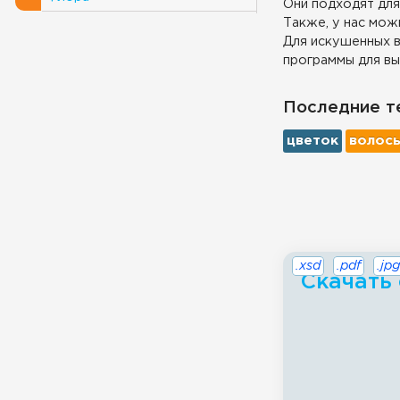
Они подходят для
Также, у нас можн
Для искушенных в
программы для вы
Последние т
цветок
волос
.xsd
.pdf
.jpg
Скачать